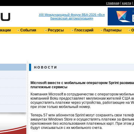
главная
|
карта
|
XIII Международный Форум ВБА-2026 «Вся
банковская автоматизация»
кации
События
Ресурсы
Глоссарий
Партнеры
О
Н О В О С Т И
Microsoft вместе с мобильным оператором Sprint разви
платежные сервисы
Компания Microsoft в сотрудничестве с оператором мобильно
компанией Boku предоставляет миллионам жителей США в
осуществлять платежи через устройства, работающие на W
при этом только мобильный номер.
Теперь 57 млн абонентов Sprint могут сохранять свои теле
аккаунтах Windows Store и осуществлять платежи за фильмы
приложения без использования платежных карт. При этом 
будут списываться с их мобильного счета.