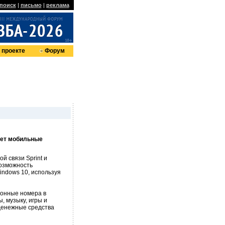
поиск
|
письмо
|
реклама
 проекте
Форум
вает мобильные
й связи Sprint и
озможность
indows 10, используя
фонные номера в
, музыку, игры и
денежные средства