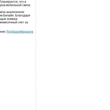
Планируется, что в
оров мобильной связи.
чила аналогичное
ом Билайн. Благодаря
мощью номера
жемесячный счет за
ник:
PaySpaceMagazine