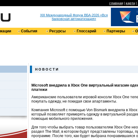
главная
|
карта
|
XIII Международный Форум ВБА-2026 «Вся
банковская автоматизация»
кации
События
Ресурсы
Глоссарий
Партнеры
О
Н О В О С Т И
Microsoft внедрила в Xbox One виртуальный магазин од
платежи
Американские пользователи игровой консоли Xbox One тепе
покупать одежду, не покидая свои апартаменты.
Компания Microsoft с помощью Von Bismark внедрила в Xbo
который позволяет примерять одежду в виртуальной раздева
помощью мобильного приложения.
Для того чтобы выбрать товар пользователям Xbox One нео
раздел The Mall, в котором будут представлены торговцы,
программе. После того, как будет выбрана понравившаяся 