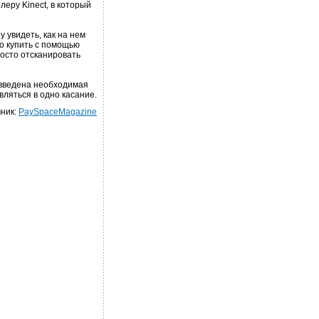
еру Kinect, в который
 увидеть, как на нем
но купить с помощью
осто отсканировать
 введена необходимая
ляться в одно касание.
ник:
PaySpaceMagazine