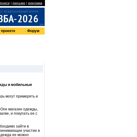
поиск
|
письмо
|
реклама
 проекте
Форум
ежды и мобильные
рь могут примерять и
x One магазин одежды,
лке, и покупать ее с
бходимо зайти в
 принимающие участие в
одежда ее можно