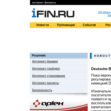
интернет финансы
XIII Меж
ба
Новости
Публикации
События
Ре
Решения:
Н О В О С Т
Интернет-банкинг
Интернет-трейдинг
Deutsche 
Пока европ
Интернет-страхование
регулирова
Интернет-расчеты
немецкий D
Безопасность
Изначально
посетителя
появится п
воспользов
капиталовл