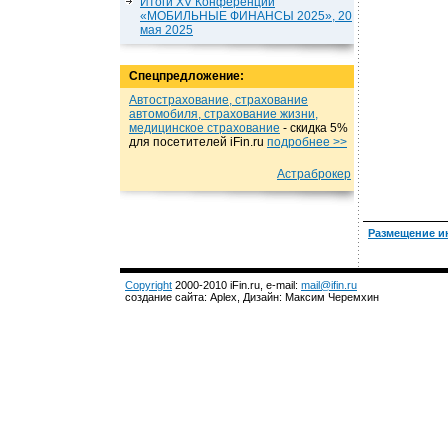
Итоги XV Конференции
«МОБИЛЬНЫЕ ФИНАНСЫ 2025», 20
мая 2025
Спецпредложение:
Автострахование, страхование
автомобиля, страхование жизни,
медицинское страхование
- cкидка 5%
для посетителей iFin.ru
подробнеe >>
Астраброкер
Размещение и
Copyright
2000-2010 iFin.ru, e-mail:
mail@ifin.ru
создание сайта: Aplex, Дизайн: Максим Черемхин