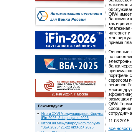
банковском
максимальн
обслуживан
QIWI имеет
банками и 
так и реги
платежная 
интернет и
млн виртуа
приема пла
Основные н
по пополне
электронны
банка чере
принимающи
портфель с
сервисом п
регионов Р
многое дру
эффективн
размещая и
QIWI Терми
Рекомендуем:
сообщений 
сотруднича
Итоги XXVI Международного Форума
iFin-2026, 3-4 февраля 2026
11.03.2015
Итоги XII Международного форума
"ВБА 2025" 21-22 октября 2025
все новост