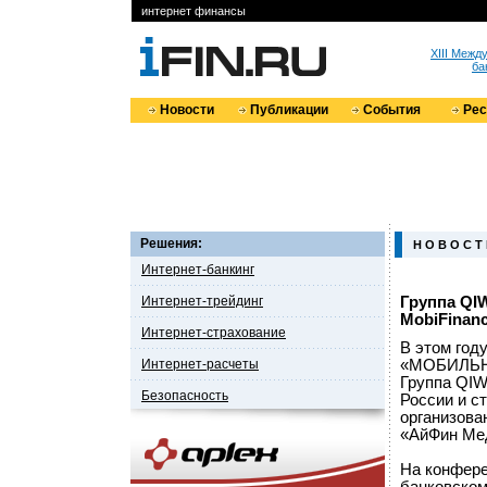
интернет финансы
XIII Меж
ба
Новости
Публикации
События
Ре
Решения:
Н О В О С Т
Интернет-банкинг
Интернет-трейдинг
Группа QI
MobiFinanc
Интернет-страхование
В этом год
Интернет-расчеты
«МОБИЛЬНЫ
Группа QIW
Безопасность
России и с
организова
«АйФин Мед
На конфере