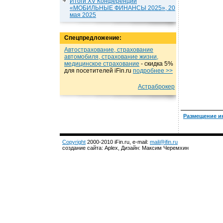
Итоги XV Конференции
«МОБИЛЬНЫЕ ФИНАНСЫ 2025», 20
мая 2025
Спецпредложение:
Автострахование, страхование
автомобиля, страхование жизни,
медицинское страхование
- cкидка 5%
для посетителей iFin.ru
подробнеe >>
Астраброкер
Размещение и
Copyright
2000-2010 iFin.ru, e-mail:
mail@ifin.ru
создание сайта: Aplex, Дизайн: Максим Черемхин