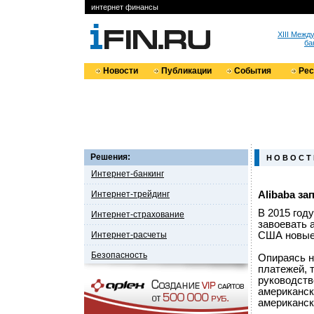
интернет финансы
XIII Меж
ба
Новости
Публикации
События
Ре
Решения:
Н О В О С Т
Интернет-банкинг
Интернет-трейдинг
Alibaba за
В 2015 год
Интернет-страхование
завоевать 
Интернет-расчеты
США новые 
Безопасность
Опираясь н
платежей, 
руководств
американск
американск