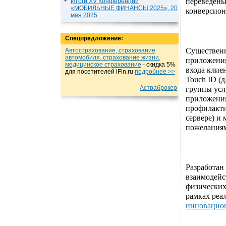
переведены
Итоги XV Конференции
«МОБИЛЬНЫЕ ФИНАНСЫ 2025», 20
конверсион
мая 2025
Спецпредложение:
Существенн
Автострахование, страхование
автомобиля, страхование жизни,
приложения
медицинское страхование
- cкидка 5%
входа клие
для посетителей iFin.ru
подробнеe >>
Touch ID (
Астраброкер
группы усл
приложения
профилакти
сервере) и
пожеланиям
Разработан
взаимодейс
физических
рамках реа
инновацио