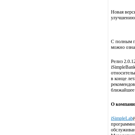
Новая верс
улучшению
С полным п
можно озна
Релиз 2.0.
iSimpleBan
относитель
в конце ле
рекомендов
ближайшее 
О компании
iSimpleLab
программно
обслуживани