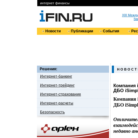
интернет финансы
XIII Меж
ба
Новости
Публикации
События
Ре
Решения:
Н О В О С Т
Интернет-банкинг
Интернет-трейдинг
Компания 
ДБО iSimpl
Интернет-страхование
Компания i
Интернет-расчеты
ДБО iSimpl
Безопасность
Отличител
взаимодейс
недавно а