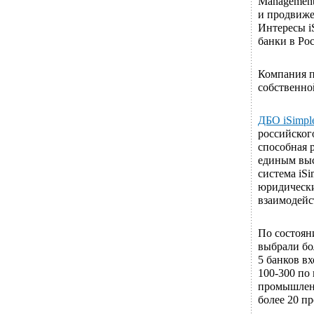
Management
и продвиже
Интересы i
банки в Ро
Компания п
собственно
ДБО iSimpl
российског
способная р
единым вы
система iS
юридически
взаимодейс
По состоян
выбрали бо
5 банков в
100-300 по
промышленн
более 20 пр