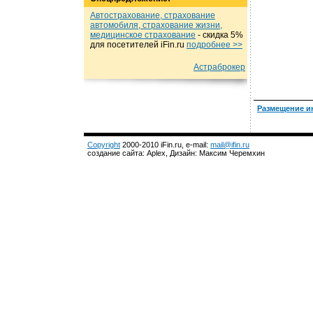
Автострахование, страхование
автомобиля, страхование жизни,
медицинское страхование
- cкидка 5%
для посетителей iFin.ru
подробнеe >>
Астраброкер
Размещение и
Copyright
2000-2010 iFin.ru, e-mail:
mail@ifin.ru
создание сайта: Aplex, Дизайн: Максим Черемхин