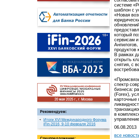
согласоват
системе «Р
шаблон с у
«Новая воз
юридически
обновлений
предоставл
который по
сервисам и
Анпилогов,
продуктов 
В рамках д
открыть кл
снятия, с 
востребова
«Промсвязь
спектр сов
бизнеса: р
(Forex), у
карточные 
ликвидност
транзакцио
Рекомендуем:
в комплекс
управление
Итоги XVI Международного Форума
iFin-2016, 9-10 февраля 2016
06.08.2013
все новост
Спецпредложение: