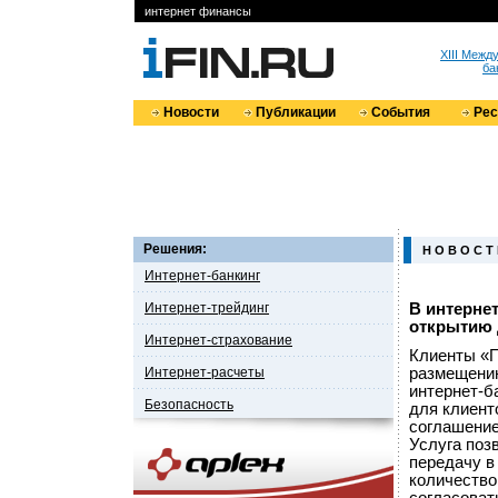
интернет финансы
XIII Меж
ба
Новости
Публикации
События
Ре
Решения:
Н О В О С Т
Интернет-банкинг
Интернет-трейдинг
В интерне
открытию 
Интернет-страхование
Клиенты «П
Интернет-расчеты
размещению
интернет-б
Безопасность
для клиент
соглашение
Услуга поз
передачу в
количество