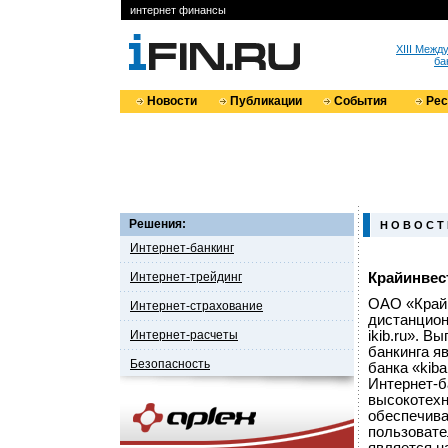
интернет финансы
XIII Меж
ба
Новости
Публикации
События
Ре
Решения:
Н О В О С Т
Интернет-банкинг
Интернет-трейдинг
Крайинвест
ОАО «Крайи
Интернет-страхование
дистанцион
Интернет-расчеты
ikib.ru». В
банкинга я
Безопасность
банка «kiba
Интернет-б
высокотехн
обеспечива
пользовате