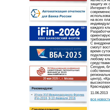
является н
защиту их 
Интернет-б
современно
использова
на всех пл
индивидуал
каждого кл
Разработчи
ориентирую
требования
С внедрени
смогут вос
время суто
подключенн
любому кли
средствами
Сегодня, б
собственно
региональн
центр), «К
высокотехн
Краснодарс
Рекомендуем:
11.06.2013
Итоги XVI Международного Форума
iFin-2016, 9-10 февраля 2016
все новост
Спецпредложение: