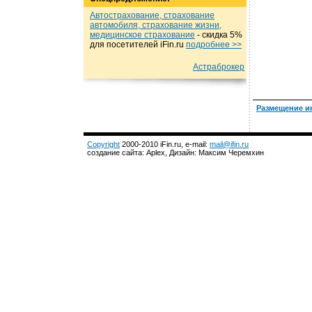
Автострахование, страхование
автомобиля, страхование жизни,
медицинское страхование
- cкидка 5%
для посетителей iFin.ru
подробнеe >>
Астраброкер
Размещение и
Copyright
2000-2010 iFin.ru, e-mail:
mail@ifin.ru
создание сайта: Aplex, Дизайн: Максим Черемхин