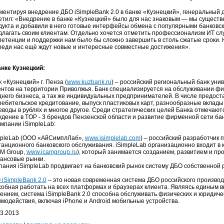
ментируя внедрение ДБО iSimpleBank 2.0 в банке «Кузнецкий», генеральный
етил: «Внедрение в банке «Кузнецкий» было для нас знаковым — мы сущест
дукта и добавили в него готовые интерфейсы обмена с популярными банковс
длагать своим клиентам. Отдельно хочется отметить профессионализм ИТ слу
петенции и поддержки нам было бы сложно завершить в столь сжатые сроки. 
реди нас ещё ждут новые и интересные совместные достижения».
анке Кузнецкий:
 «Кузнецкий» г. Пенза (
www.kuzbank.ru
) – российский региональный банк ун
ентов на территории Приволжья. Банк специализируется на обслуживании фи
днего бизнеса, а так же индивидуальных предпринимателей. В числе предоста
ребительское кредитование, выпуск пластиковых карт, разнообразные вклады
воды в рублях и многое другое. Среди стратегических целей Банка отмечаютс
ждение в TOP - 3 брендов Пензенской области и развитие фирменной сети ба
омпании iSimpleLab:
mpleLab (ООО «АйСимплЛаб»,
www.isimplelab.com
) – российский разработчик 
танционного банковского обслуживания. iSimpleLab организационно входит в 
AM Group,
www.icamgroup.ru
), который занимается созданием, развитием и пр
ансовые рынки.
пания iSimpleLab продвигает на банковский рынок систему ДБО собственной р
 iSimpleBank 2.0
– это новая современная система ДБО российского производ
собная работать на всех платформах и браузерах клиента. Являясь единым
ением, система iSimpleBank 2.0 способна обслуживать физических и юридич
имодействия, включая iPhone и Android мобильные устройства.
03.2013