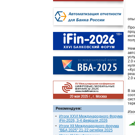
опы
Про
про
инт
полу
Нем
авт
услу
2.0
нул
«Ку
реа
2.0 
В з
соо
сис
тер
Рекомендуем:
Изо
Итоги XXVI Международного Форума
iFin-2026, 3-4 февраля 2026
Итоги XII Международного форума
"ВБА 2025" 21-22 октября 2025