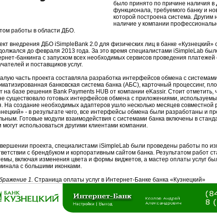
было принято по причине наличия в 
функционала, требуемого банку и н
которой построена система. Другим
наличие у компании профессиональн
том работы в области ДБО.
ект внедрения ДБО iSimpleBank 2.0 для физических лиц в банке «Кузнецкий» 
должался до февраля 2013 года. За это время специалистами iSimpleLab бы
ернет-банкинга c запуском всех необходимых сервисов проведения платежей с
чателей и поставщиков услуг.
алую часть проекта составляла разработка интерфейсов обмена с системами 
оматизированная банковская система банка (АБС), карточный процессинг, п
г на базе решения Bank Payments HUB от компании eKassir. Стоит отметить, 
 не существовало готовых интерфейсов обмена с приложениями, используемым
я. На создание необходимых адаптеров ушло несколько месяцев совместной р
знецкий» - в результате чего, все интерфейсы обмена были разработаны и п
льным. Готовые модули взаимодействия с системами банка включены в станда
и могут использоваться другими клиентами компании.
авершении проекта, специалистами iSimpleLab были проведены работы по и
тветствии с брендбуком и корпоративным сайтом банка. Результатом работ с
темы, включая изменения цвета и формы виджетов, а мастер оплаты услуг бы
минала с большими иконками.
бражение 1.
Страница оплаты услуг в Интернет-Банке банка «Кузнецкий»