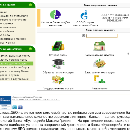
стема ДБО является неотъемлемой частью инфраструктуры современного бан
ентам максимальное количество сервисов в интернет-банке, — заявил руков
нологий банка «Кузнецкий» Максим Гринин. — На протяжении нескольких лет
им из наиболее успешных направлений деятельности банка «Кузнецкий», и мы
ез систему ДБО поможет нам значительно повысить качество обслуживания к