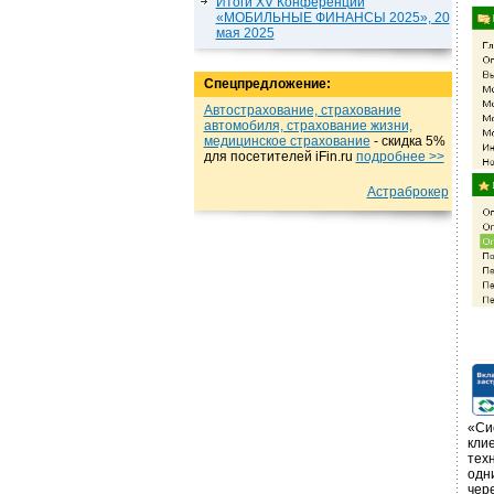
Итоги XV Конференции
«МОБИЛЬНЫЕ ФИНАНСЫ 2025», 20
мая 2025
Спецпредложение:
Автострахование, страхование
автомобиля, страхование жизни,
медицинское страхование
- cкидка 5%
для посетителей iFin.ru
подробнеe >>
Астраброкер
«Си
кли
тех
одн
чер