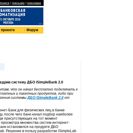
поиск
|
письмо
|
реклама
 проекте
Форум
едрив систему ДБО iSimpleBank 2.0
нтам, что он начал бесплатно подключать к
платных и пакетных продуктов, либо при
дрения системы
ДБО iSimpleBank 2.0
от
нет-Банк для физических лиц в банке
у, после чего банк начал подбор наиболее
ди присутствующих на тот момент
е просмотра множества систем интернет-
банк остановился на продукте ДБО
Lab. Решение в пользу разработки iSimpleLab