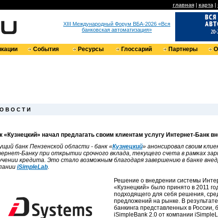
главная
|
карта
|
XIII Международный Форум ВБА-2026 «Вся
банковская автоматизация»
кации
События
Ресурсы
Глоссарий
Партнеры
О
О В О С Т И
к «Кузнецкий» начал предлагать своим клиентам услугу Интернет-Банк вн
ущий банк Пензенской области - банк «
Кузнецкий
» анонсировал своим клие
ернет-Банку при открытии срочного вклада, текущего счета в рамках зар
учении кредита. Это стало возможным благодаря завершению в банке вне
пании
iSimpleLab
.
Решение о внедрении системы Интер
«Кузнецкий» было принято в 2011 год
подходящего для себя решения, сре
предложений на рынке. В результат
банкинга представленных в России, 
iSimpleBank 2.0 от компании iSimple