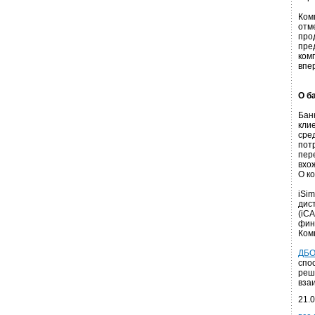
Ком
отм
про
пре
ком
впе
О б
Банк
кли
сре
пот
пере
вхо
О к
iSi
дис
(iC
фин
Ком
ДБО
спо
реш
вза
21.