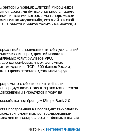
 директор iSimpleLab Дмитрий Мирошников
венно нарастили функциональность нашего
кими системами, которые мы теперь можем
жбы банка «Кузнецкий», без чьей высокой
Наша работа с банком только начинается, и
иверсальной направленности, обслуживающий
зических лиц, предприятий малого и
вляемых услуг: рублевое РКО,
, аренда сейфовых ячеек, денежные
я: вхождение в TOP - 300 банков России,
нка в Приволжском федеральном округе.
программного обеспечения в области
консорциум Ideas Consulting and Management
одвижением ИТ-продуктов и услуг на
азработки под брендом iSimpleBank 2.0.
ства построенная на последних технологиях,
 высокотехнологичным централизованным
еских лиц по всем распространённым каналам
Источник:
Интернет Финансы