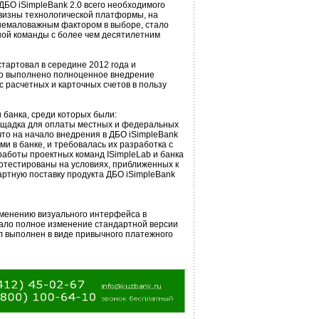
ДБО iSimpleBank 2.0 всего необходимого
овизны технологической платформы, на
 немаловажным фактором в выборе, стало
ой команды с более чем десятилетним
стартовал в середине 2012 года и
ло выполнено полноценное внедрение
 расчетных и карточных счетов в пользу
банка, среди которых были:
лощадка для оплаты местных и федеральных
что на начало внедрения в ДБО iSimpleBank
и в банке, и требовалась их разработка с
аботы проектных команд ISimpleLab и банка
ротестированы на условиях, приближенных к
ртную поставку продукта ДБО iSimpleBank
зменению визуального интерфейса в
тало полное изменение стандартной версии
л выполнен в виде привычного платежного