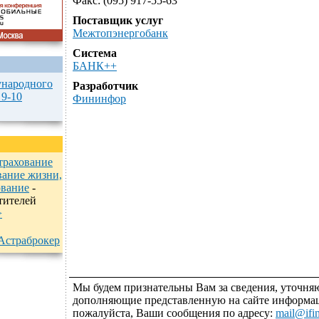
Факс: (095) 917-55-63
Поставщик услуг
Межтопэнергобанк
Система
БАНК++
народного
Разработчик
 9-10
Фининфор
трахование
вание жизни,
ование
-
тителей
>
Астраброкер
Мы будем признательны Вам за сведения, уточн
дополняющие представленную на сайте информа
пожалуйста, Ваши сообщения по адресу:
mail@ifin