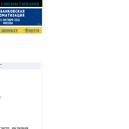
к
|
письмо
|
реклама
 проекте
Форум
Г
:
счете, включая