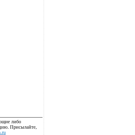
яющие либо
цию. Присылайте,
.ru