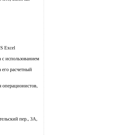
S Excel
а с использованием
а его расчетный
 операционистов,
ельский пер., 3А,