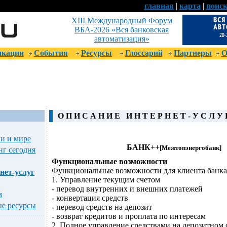
главная
|
карта
|
поис
XIII Международный Форум
ВБА-2026 «Вся банковская
автоматизация»
икации
События
Ресурсы
Глоссарий
Партнеры
О
О П И С А Н И Е
И Н Т Е Р Н Е Т - У С Л У 
ии и мире
БАНК++
[Межтопэнергобанк]
нг сегодня
Функциональные возможности
Функциональные возможности для клиента банка
нет-услуг
1. Управление текущим счетом
- перевод внутренних и внешних платежей
м
- конвертация средств
е ресурсы
- перевод средств на депозит
- возврат кредитов и проплата по интересам
2. Полное управление средствами на депозитном 