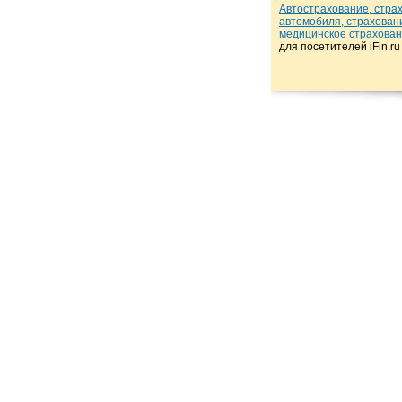
Автострахование, стра
автомобиля, страхован
медицинское страхова
для посетителей iFin.r