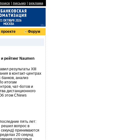
поиск
|
письмо
|
реклама
 проекте
Форум
 и рейтинг Naumen
вил результаты XIII
ания в контакт-центрах
х банков, анализ
По итогам
нтров, чат-ботов и
ства дистанционного
 Об этом CNews
 последние пять лет:
 решил вопрос в
0 секунд) принимаются
пределах 20 секунд
новения голосовых