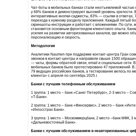
Чат-боты в мобильных банках стали неотъемлемой частью 
у 68% банков и демонстрируют высокий уровень зрелости.
интерактивные кнопки-саджесты, 83% — ссылки в ответах,
перехода к нужному разделу приложения. Каждый пятый бо
скриншоты-инструкции и работает с вложениями. По сути, 
становится основным фронтендом клиентского опыта: банк
усилия на развитии авторизованных каналов, где можно об
персонализацию и скорость.
Методология
Аналитики Naumen при поддержке контакт-центра Гран со
звонков в контакт-центры и направили свыше 1500 обраще
— чаты, формы обратной связи, email и социальные сети. 
мобильных банков было протестировано 47 приложений. В 2
79 ведущих российских банков, а тестирование велось по м
клиента» с апреля по сентябрь 2025 г.
Банки с лучшим телефонным обслуживанием
1 группа: 1 место – банк «Санкт Петербург», 2-3 место – Со
«Т-Банк».
2 группа: 1 место – банк «Финсервис», 2 место – банк «Инте
«Ингосстрах Банк».
3 группа: 1 место – Москоммерцбанк, 2 место –банк МФК, 3 
«Дальневосточный Банк».
Банки с лучшим обслуживанием в неавторизованных ци