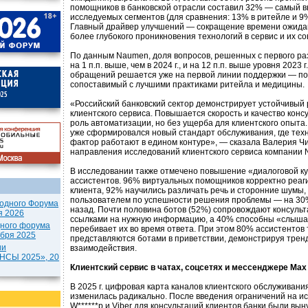
помощников в банковской отрасли составил 32% — самый в
исследуемых сегментов (для сравнения: 13% в ритейле и 9%
Главный драйвер улучшений — сокращение времени ожидан
более глубокого проникновения технологий в сервис и их с
По данным Naumen, доля вопросов, решенных с первого раз
на 1 п.п. выше, чем в 2024 г., и на 12 п.п. выше уровня 2023 
обращений решается уже на первой линии поддержки — по
сопоставимый с лучшими практиками ритейла и медицины.
«Российский банковский сектор демонстрирует устойчивый 
клиентского сервиса. Повышается скорость и качество конс
роль автоматизации, но без ущерба для клиентского опыта
уже сформировался новый стандарт обслуживания, где техн
фактор работают в едином контуре», — сказала Валерия Ч
направления исследований клиентского сервиса компании
В исследовании также отмечено повышение «диалоговой к
ассистентов. 96% виртуальных помощников корректно реаг
клиента, 92% научились различать речь и сторонние шумы,
пользователем по успешности решения проблемы — на 30%
одного Форума
назад. Почти половина ботов (52%) сопровождают консуль
я 2026
ссылками на нужную информацию, а 40% способны «слышать
дного форума
перебивает их во время ответа. При этом 80% ассистентов
ября 2025
представляются ботами в приветствии, демонстрируя трен
ии
взаимодействия.
СЫ 2025», 20
Клиентский сервис в чатах, соцсетях и мессенджере Max
В 2025 г. цифровая карта каналов клиентского обслуживани
изменилась радикально. После введения ограничений на ис
W******p и Viber для консультаций клиентов банки были в