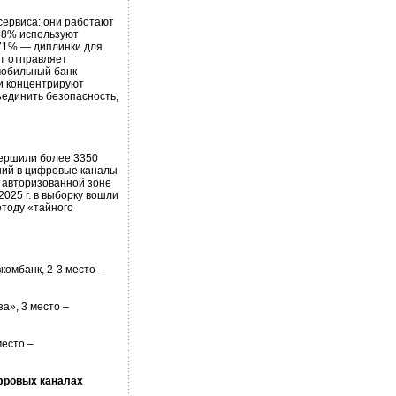
сервиса: они работают
 88% используют
 71% — диплинки для
т отправляет
мобильный банк
и концентрируют
ъединить безопасность,
вершили более 3350
ний в цифровые каналы
В авторизованной зоне
025 г. в выборку вошли
етоду «тайного
вкомбанк, 2-3 место –
за», 3 место –
место –
фровых каналах