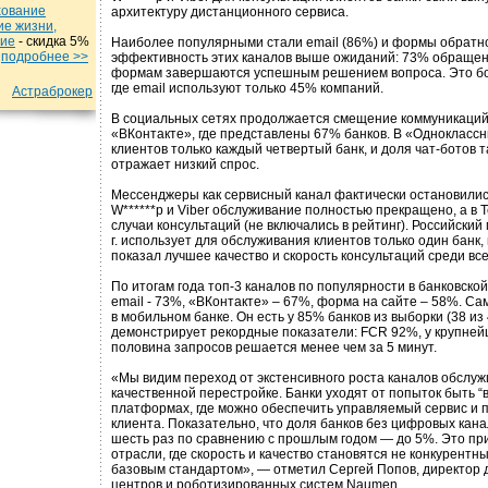
хование
архитектуру дистанционного сервиса.
ие жизни,
ние
- cкидка 5%
Наиболее популярными стали email (86%) и формы обратно
u
подробнеe >>
эффективность этих каналов выше ожиданий: 73% обращен
формам завершаются успешным решением вопроса. Это бол
где email используют только 45% компаний.
Астраброкер
В социальных сетях продолжается смещение коммуникаций
«ВКонтакте», где представлены 67% банков. В «Одноклассн
клиентов только каждый четвертый банк, и доля чат-ботов 
отражает низкий спрос.
Мессенджеры как сервисный канал фактически остановились
W******p и Viber обслуживание полностью прекращено, а в
случаи консультаций (не включались в рейтинг). Российски
г. использует для обслуживания клиентов только один банк,
показал лучшее качество и скорость консультаций среди все
По итогам года топ-3 каналов по популярности в банковской
email - 73%, «ВКонтакте» – 67%, форма на сайте – 58%. Са
в мобильном банке. Он есть у 85% банков из выборки (38 из 
демонстрирует рекордные показатели: FCR 92%, у крупней
половина запросов решается менее чем за 5 минут.
«Мы видим переход от экстенсивного роста каналов обслуж
качественной перестройке. Банки уходят от попыток быть “в
платформах, где можно обеспечить управляемый сервис и 
клиента. Показательно, что доля банков без цифровых кана
шесть раз по сравнению с прошлым годом — до 5%. Это пр
отрасли, где скорость и качество становятся не конкурент
базовым стандартом», — отметил Сергей Попов, директор 
центров и роботизированных систем Naumen.