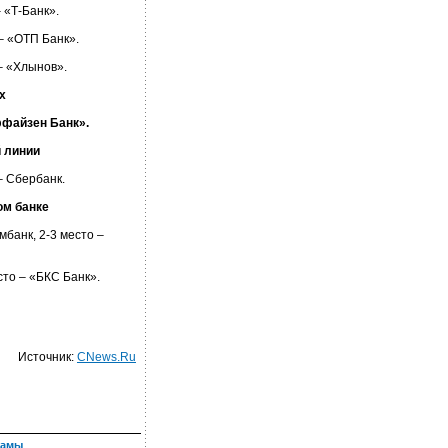
– «Т-Банк».
 – «ОТП Банк».
 – «Хлынов».
х
йффайзен Банк».
 линии
– Сбербанк.
ом банке
мбанк, 2-3 место –
есто – «БКС Банк».
Источник:
CNews.Ru
ламы