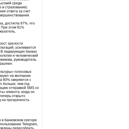
ысокий среди
 в страховании).
ия ответа за счет
овершенствования.
а, достигла 97%, что
г. При этом 91%
казатель,
рост зрелости
ультаций, усиливается
. В лидирующих банках
ологии и человеческий
ижикова, руководитель
 Naumen.
ультуры» голосовых
ируют на молчание
 а 80% сверяются с
 больше, чем год
тацию отправкой SMS со
» клиента, когда он
 теперь открыто
д на прозрачность
я в банковском секторе
пользование Telegram,
ынуждены пересобрать