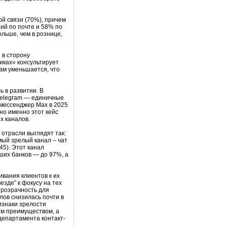
й связи (70%), причем
ий по почте и 58% по
ьше, чем в рознице,
 в сторону
иках» консультирует
там уменьшается, что
 в развитии. В
 Telegram — единичные
й мессенджер Max в 2025
 но именно этот кейс
х каналов.
 отрасли выглядят так:
мый зрелый канал – чат
45). Этот канал
ших банков — до 97%, а
ивания клиентов к их
езде” к фокусу на тех
прозрачность для
лов снизилась почти в
изнаки зрелости
ным преимуществом, а
департамента контакт-