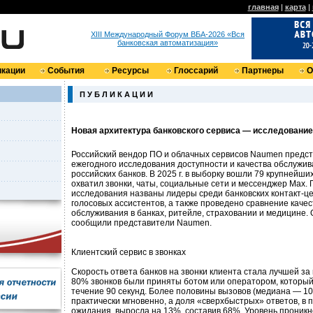
главная
|
карта
|
XIII Международный Форум ВБА-2026 «Вся
банковская автоматизация»
кации
События
Ресурсы
Глоссарий
Партнеры
О
П У Б Л И К А Ц И И
Новая архитектура банковского сервиса — исследование
Российский вендор ПО и облачных сервисов Naumen предста
ежегодного исследования доступности и качества обслужив
российских банков. В 2025 г. в выборку вошли 79 крупнейши
охватил звонки, чаты, социальные сети и мессенджер Max. 
исследования названы лидеры среди банковских контакт-це
голосовых ассистентов, а также проведено сравнение каче
обслуживания в банках, ритейле, страховании и медицине.
сообщили представители Naumen.
Клиентский сервис в звонках
Скорость ответа банков на звонки клиента стала лучшей за
80% звонков были приняты ботом или оператором, который
течение 90 секунд. Более половины вызовов (медиана — 1
практически мгновенно, а доля «сверхбыстрых» ответов, в 
ожидания, выросла на 13%, составив 68%. Уровень проник