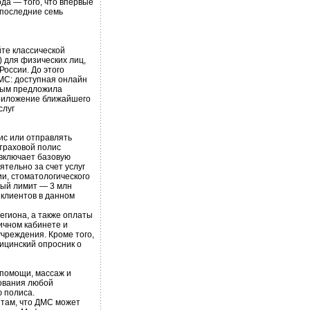
да — того, что впервые
 последние семь
те классической
 для физических лиц,
России. До этого
МС: доступная онлайн
рвым предложила
приложение ближайшего
слуг
ис или отправлять
траховой полис
 включает базовую
тельно за счет услуг
и, стоматологического
ный лимит — 3 млн
 клиентов в данном
егиона, а также оплаты
личном кабинете и
чреждения. Кроме того,
ицинский опросник о
 помощи, массаж и
ования любой
 полиса.
нтам, что ДМС может