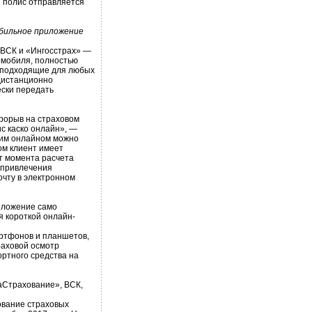
ы полис отправляется
обильное приложение
 ВСК и «Ингосстрах» —
омобиля, полностью
, подходящие для любых
дистанционно
ески передать
прорыв на страховом
с каско онлайн», —
щим онлайном можно
ом клиент имеет
т момента расчета
 привлечения
очту в электронном
риложение само
я короткой онлайн-
ртфонов и планшетов,
раховой осмотр
ртного средства на
Страхование», ВСК,
ование страховых