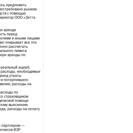
лось предложить
 востребовано рынком.
дств с помощью
директор ООО «Зетта
ри аренде
ость перед
телями и иными лицами
ис покрывает все эти
енно рассчитать
уального лимита
воре аренды по
я реальный ущерб,
 расходы, необходимые
ериод утраты
рти потерпевшего
вении; расходы на
расходы по
 со страховщиком
дической помощи
льному выяснению
еда, расходы на оплату
с партнером —
полисов ВЗР