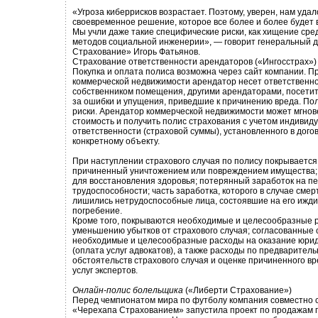
«Угроза киберрисков возрастает. Поэтому, уверен, нам уда
своевременное решение, которое все более и более будет
Мы учли даже такие специфические риски, как хищение сре
методов социальной инженерии», — говорит генеральный 
Страхование» Игорь Фатьянов.
Страхование ответственности арендаторов («Ингосстрах»)
Покупка и оплата полиса возможна через сайт компании. П
коммерческой недвижимости арендатор несет ответственн
собственником помещения, другими арендаторами, посети
за ошибки и упущения, приведшие к причинению вреда. Пол
риски. Арендатор коммерческой недвижимости может мгнов
стоимость и получить полис страхования с учетом индивид
ответственности (страховой суммы), установленного в дого
конкретному объекту.
При наступлении страхового случая по полису покрываетс
причиненный уничтожением или повреждением имущества;
для восстановления здоровья; потерянный заработок на п
трудоспособности; часть заработка, которого в случае сме
лишились нетрудоспособные лица, состоявшие на его ижди
погребение.
Кроме того, покрываются необходимые и целесообразные 
уменьшению убытков от страхового случая; согласованные
необходимые и целесообразные расходы на оказание юри
(оплата услуг адвокатов), а также расходы по предварите
обстоятельств страхового случая и оценке причиненного вр
услуг экспертов.
Онлайн-полис болельщика
(«Либерти Страхование»)
Перед чемпионатом мира по футболу компания совместно 
«Черехапа Страхованием» запустила проект по продажам 