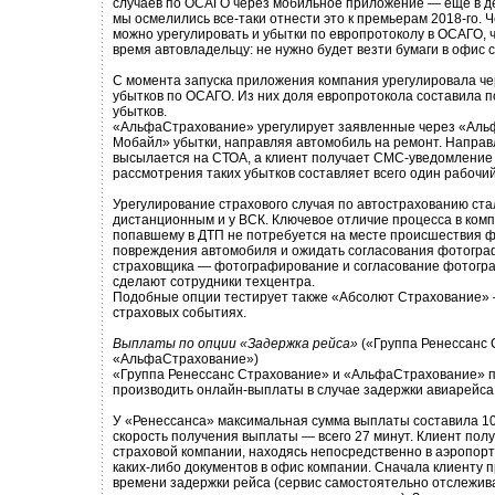
случаев по ОСАГО через мобильное приложение — еще в де
мы осмелились все-таки отнести это к премьерам 2018-го.
можно урегулировать и убытки по европротоколу в ОСАГО, 
время автовладельцу: не нужно будет везти бумаги в офис 
С момента запуска приложения компания урегулировала чер
убытков по ОСАГО. Из них доля европротокола составила по
убытков.
«АльфаСтрахование» урегулирует заявленные через «Ал
Мобайл» убытки, направляя автомобиль на ремонт. Направ
высылается на СТОА, а клиент получает СМС-уведомление о
рассмотрения таких убытков составляет всего один рабочий
Урегулирование страхового случая по автострахованию стал
дистанционным и у ВСК. Ключевое отличие процесса в компа
попавшему в ДТП не потребуется на месте происшествия 
повреждения автомобиля и ожидать согласования фотогра
страховщика — фотографирование и согласование фотогра
сделают сотрудники техцентра.
Подобные опции тестирует также «Абсолют Страхование» 
страховых событиях.
Выплаты по опции «Задержка рейса»
(«Группа Ренессанс 
«АльфаСтрахование»)
«Группа Ренессанс Страхование» и «АльфаСтрахование» п
производить онлайн-выплаты в случае задержки авиарейса
У «Ренессанса» максимальная сумма выплаты составила 10
скорость получения выплаты — всего 27 минут. Клиент пол
страховой компании, находясь непосредственно в аэропорт
каких-либо документов в офис компании. Сначала клиенту 
времени задержки рейса (сервис самостоятельно отслежив