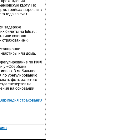
е прохождения
анковскую карту. По
ржка рейса» выросли в
о года за счет
ри задержке
 билеты на tutu.ru:
та или вокзала.
к страхование»)
истанционно
 квартиры или дома.
-урегулирование по ИФЛ
 и у «Сбербанк
гионов. В мобильное
я по урегулированию
ослать фото залитого
езда экспертов не
ения на основании
Википедия страхования
ламы