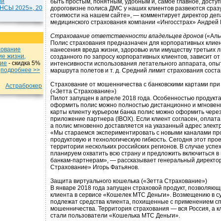
ии
быть простым, понятным, удобным и, самое главное, дост
СЫ 2025», 20
дороговизне полиса ДМС у наших клиентов развеются сразу
стоимости на нашем сайте», — комментирует директор де
медицинского страхования компании «Ингосстрах» Андрей 
Страхование ответственности владельцев дронов
(«Аль
Полис страхования предназначен для корпоративных клиен
хование
нанесения вреда жизни, здоровью или имуществу третьих л
ие жизни,
созданного по запросу корпоративных клиентов, зависит от
ние
- cкидка 5%
интенсивности использования летательного аппарата, опы
u
подробнеe >>
маршрута полетов и т. д. Средний лимит страхования соста
Страхование от мошенничества с банковскими картами при 
Астраброкер
(«Зетта Страхование»)
Пилот запущен в апреле 2018 года. Особенностью продукта 
оформить полис можно полностью дистанционно и мгновенн
карты клиенту курьером банка полис можно оформить чере
приложение партнера (IBOX). Если клиент согласен, оплат
а полис мгновенно доставляется на указанный адрес элект
«Мы стараемся экспериментировать с новыми каналами пр
продуктовую и технологическую гибкость. Сегодня этот про
территории нескольких российских регионов. В случае успе
планируем охватить всю страну и предложить включиться в
банкам-партнерам», — рассказывает генеральный директо
Страхование» Игорь Фатьянов.
Защита виртуального кошелька («Зетта Страхование»)
В январе 2018 года запущен страховой продукт, позволяющ
клиента в сервисе «Кошелек МТС Деньги». Возмещению в су
подлежат средства клиента, похищенные с применением сп
мошенничества. Территория страхования — вся Россия, а 
стали пользователи «Кошелька МТС Деньги».