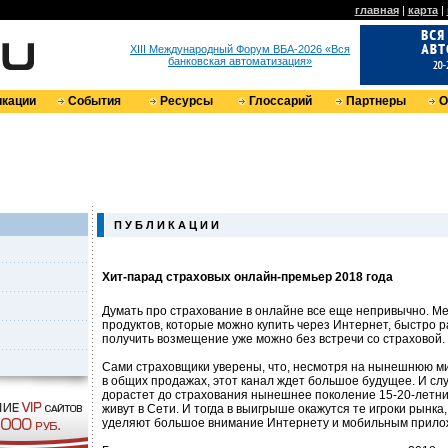
главная
|
карта
|
XIII Международный Форум ВБА-2026 «Вся
банковская автоматизация»
кации
События
Ресурсы
Глоссарий
Партнеры
О
П У Б Л И К А Ц И И
Хит-парад страховых онлайн-премьер 2018 года
Думать про страхование в онлайне все еще непривычно. М
продуктов, которые можно купить через Интернет, быстро 
получить возмещение уже можно без встречи со страховой.
Сами страховщики уверены, что, несмотря на нынешнюю м
в общих продажах, этот канал ждет большое будущее. И случ
дорастет до страхования нынешнее поколение 15-20-летни
живут в Сети. И тогда в выигрыше окажутся те игроки рынка
уделяют большое внимание Интернету и мобильным прило