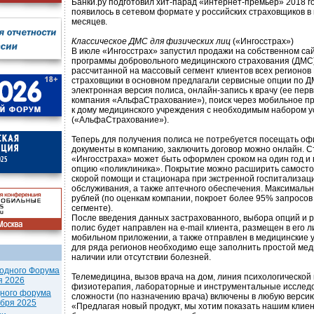
Банки.ру подготовил хит-парад «интернет-премьер» 2018 го
появилось в сетевом формате у российских страховщиков в
месяцев.
Классическое ДМС для физических лиц
(«Ингосстрах»)
В июле «Ингосстрах» запустил продажи на собственном сай
программы добровольного медицинского страхования (ДМС)
рассчитанной на массовый сегмент клиентов всех регионов 
страховщики в основном предлагали сервисные опции по Д
электронная версия полиса, онлайн-запись к врачу (ее пе
компания «АльфаСтрахование»), поиск через мобильное 
к дому медицинского учреждения с необходимым набором у
(«АльфаСтрахование»).
Теперь для получения полиса не потребуется посещать оф
документы в компанию, заключить договор можно онлайн. С
«Ингосстраха» может быть оформлен сроком на один год и
опцию «поликлиника». Покрытие можно расширить самостоя
скорой помощи и стационара при экстренной госпитализаци
обслуживания, а также аптечного обеспечения. Максималь
рублей (по оценкам компании, покроет более 95% запросов
сегменте).
После введения данных застрахованного, выбора опций и р
полис будет направлен на e-mail клиента, размещен в его 
мобильном приложении, а также отправлен в медицинские у
для ряда регионов необходимо еще заполнить простой мед
наличии или отсутствии болезней.
одного Форума
Телемедицина, вызов врача на дом, линия психологической
я 2026
физиотерапия, лабораторные и инструментальные исслед
дного форума
сложности (по назначению врача) включены в любую версию
ября 2025
«Предлагая новый продукт, мы хотим показать нашим клие