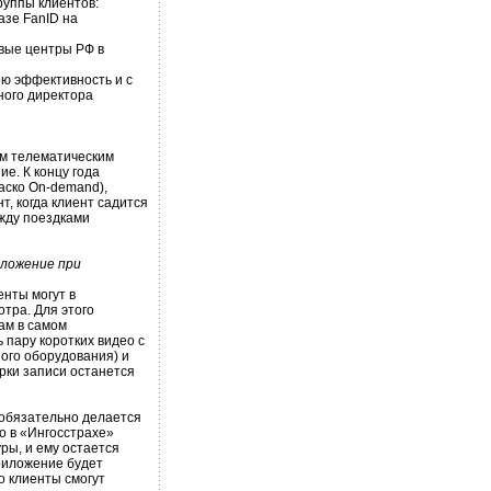
руппы клиентов:
азе FanID на
овые центры РФ в
ою эффективность и с
ного директора
м телематическим
е. К концу года
аско On-demand),
т, когда клиент садится
ежду поездками
иложение при
енты могут в
тра. Для этого
ам в самом
 пару коротких видео с
ого оборудования) и
ерки записи останется
 обязательно делается
о в «Ингосстрахе»
ры, и ему остается
приложение будет
о клиенты смогут