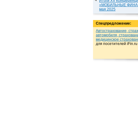
Итоги XV Конференц
«МОБИЛЬНЫЕ ФИНАН
мая 2025
Спецпредложение:
Автострахование, стра
автомобиля, страхован
медицинское страхова
для посетителей iFin.r