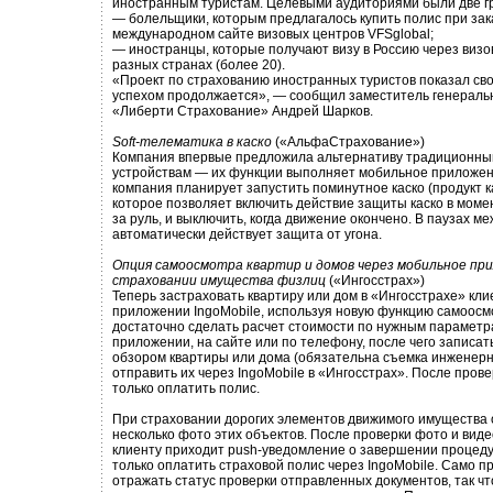
иностранным туристам. Целевыми аудиториями были две г
— болельщики, которым предлагалось купить полис при зак
международном сайте визовых центров VFSglobal;
— иностранцы, которые получают визу в Россию через виз
разных странах (более 20).
«Проект по страхованию иностранных туристов показал св
успехом продолжается», — сообщил заместитель генераль
«Либерти Страхование» Андрей Шарков.
Soft-телематика в каско
(«АльфаСтрахование»)
Компания впервые предложила альтернативу традиционны
устройствам — их функции выполняет мобильное приложени
компания планирует запустить поминутное каско (продукт к
которое позволяет включить действие защиты каско в момен
за руль, и выключить, когда движение окончено. В паузах м
автоматически действует защита от угона.
Опция самоосмотра квартир и домов через мобильное пр
страховании имущества физлиц
(«Ингосстрах»)
Теперь застраховать квартиру или дом в «Ингосстрахе» кли
приложении IngoMobile, используя новую функцию самоосмо
достаточно сделать расчет стоимости по нужным параметр
приложении, на сайте или по телефону, после чего записать
обзором квартиры или дома (обязательна съемка инженерн
отправить их через IngoMobile в «Ингосстрах». После пров
только оплатить полис.
При страховании дорогих элементов движимого имущества
несколько фото этих объектов. После проверки фото и виде
клиенту приходит push-уведомление о завершении процеду
только оплатить страховой полис через IngoMobile. Само 
отражать статус проверки отправленных документов, так чт