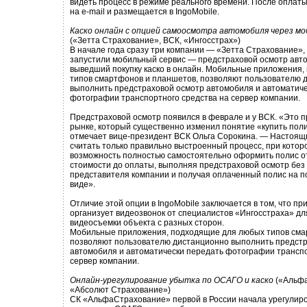
видеть процесс в режиме реального времени. После оплат
на e-mail и размещается в IngoMobile.
Каско онлайн с опцией самоосмотра автомобиля через м
(«Зетта Страхование», ВСК, «Ингосстрах»)
В начале года сразу три компании — «Зетта Страхование»,
запустили мобильный сервис — предстраховой осмотр авт
выведший покупку каско в онлайн. Мобильные приложения
типов смартфонов и планшетов, позволяют пользователю 
выполнить предстраховой осмотр автомобиля и автоматич
фотографии транспортного средства на сервер компании.
Предстраховой осмотр появился в феврале и у ВСК. «Это 
рынке, который существенно изменил понятие «купить поли
отмечает вице-президент ВСК Ольга Сорокина. — Настоя
считать только правильно выстроенный процесс, при котор
возможность полностью самостоятельно оформить полис о
стоимости до оплаты, выполняя предстраховой осмотр без
представителя компании и получая оплаченный полис на п
виде».
Отличие этой опции в IngoMobile заключается в том, что п
организует видеозвонок от специалистов «Ингосстраха» дл
видеосъемки объекта с разных сторон.
Мобильные приложения, подходящие для любых типов сма
позволяют пользователю дистанционно выполнить предст
автомобиля и автоматически передать фотографии транспо
сервер компании.
Онлайн-урегулирование убытка по ОСАГО и каско
(«Альфа
«Абсолют Страхование»)
СК «АльфаСтрахование» первой в России начала урегулир