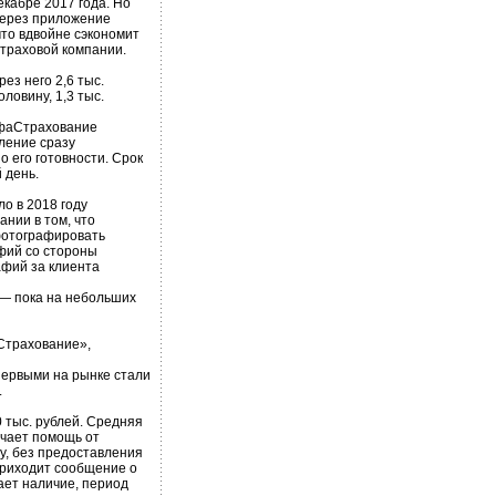
кабре 2017 года. Но
 Через приложение
что вдвойне сэкономит
страховой компании.
ез него 2,6 тыс.
ловину, 1,3 тыс.
ьфаСтрахование
ление сразу
 его готовности. Срок
 день.
о в 2018 году
нии в том, что
фотографировать
фий со стороны
фий за клиента
— пока на небольших
Страхование»,
ервыми на рынке стали
.
 тыс. рублей. Средняя
учает помощь от
у, без предоставления
приходит сообщение о
ает наличие, период