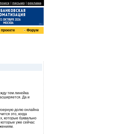
поиск
|
письмо
|
реклама
 проекте
Форум
ежду тем линейка
расширяется. Да и
изерную долю онлайна
ится это, когда
х, которые буквально
, которые уже сейчас
жениям.