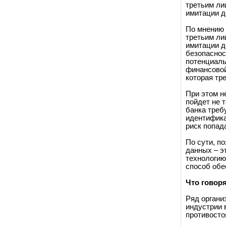
третьим ли
имитации д
По мнению 
третьим ли
имитации д
безопаснос
потенциаль
финансовой
которая тр
При этом не
пойдет не 
банка треб
идентифика
риск попад
По сути, п
данных – э
технологию
способ обе
Что говор
Ряд органи
индустрии 
противосто