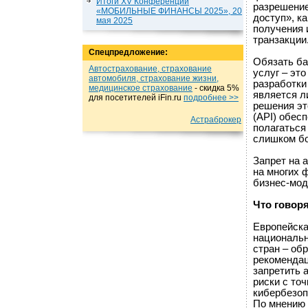
Итоги XV Конференции
разрешение
«МОБИЛЬНЫЕ ФИНАНСЫ 2025», 20
доступ», к
мая 2025
получения 
транзакции
Спецпредложение:
Обязать ба
Автострахование, страхование
услуг – эт
автомобиля, страхование жизни,
разработки
медицинское страхование
- cкидка 5%
является л
для посетителей iFin.ru
подробнеe >>
решения эт
(API) обес
Астраброкер
полагаться
слишком б
Запрет на 
на многих 
бизнес-мод
Что говор
Европейска
национальн
стран – об
рекомендац
запретить 
риски с то
кибербезоп
По мнению 