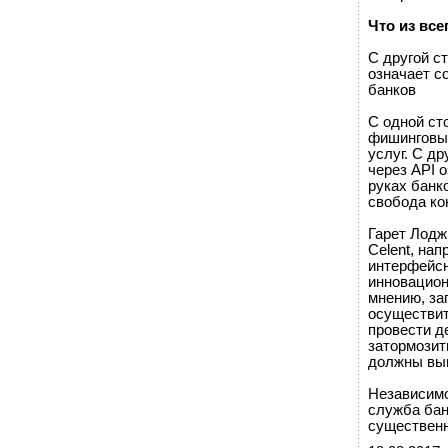
Что из все
С другой с
означает с
банков
С одной ст
фишинговых
услуг. С д
через API 
руках банк
свобода ко
Гарет Лодж
Celent, нап
интерфейсн
инновацион
мнению, за
осуществит
провести д
затормозит
должны выи
Независимо
служба бан
существенн