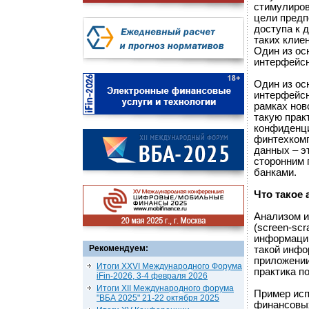
стимулиров
цели предп
доступа к 
таких клиен
Один из ос
интерфейс
Один из ос
интерфейсн
рамках нов
такую практ
конфиденци
финтехкомп
данных – э
сторонним 
банками.
Что такое
Анализом и
(screen-sc
информации
Рекомендуем:
такой инфо
приложении
Итоги XXVI Международного Форума
практика п
iFin-2026, 3-4 февраля 2026
Итоги XII Международного форума
Пример исп
"ВБА 2025" 21-22 октября 2025
финансовых