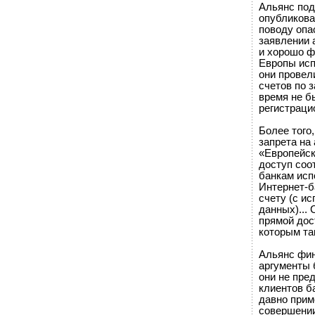
Альянс под
опубликова
поводу опа
заявлении 
и хорошо ф
Европы исп
они провел
счетов по 
время не б
регистрац
Более того
запрета на
«Европейск
доступ соо
банкам исп
Интернет-б
счету (с и
данных)... 
прямой дост
которым та
Альянс фин
аргументы 
они не пре
клиентов б
давно прим
совершении