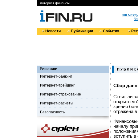
интернет финансы
XIII Меж
ба
Новости
Публикации
События
Ре
Решения:
П У Б Л И К 
Интернет-банкинг
Интернет-трейдинг
Сбор данн
Интернет-страхование
Стоит ли з
открытым A
Интернет-расчеты
зрения бан
отражена в
Безопасность
Финансовые
началу при
положениям
вступить в