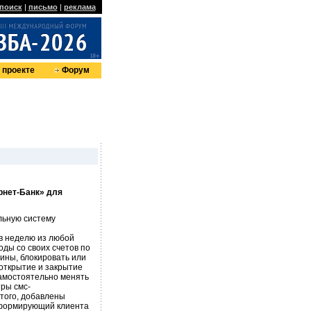
поиск
|
письмо
|
реклама
 проекте
Форум
рнет-Банк» для
льную систему
в неделю из любой
оды со своих счетов по
ины, блокировать или
 открытие и закрытие
самостоятельно менять
ры смс-
того, добавлены
нформирующий клиента