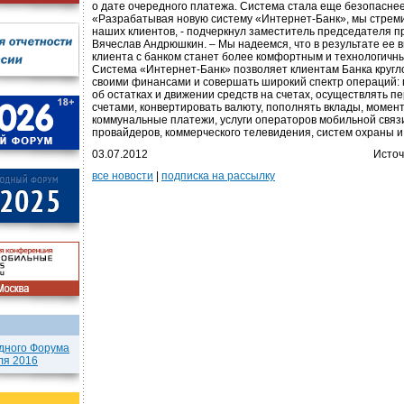
о дате очередного платежа. Система стала еще безопаснее
«Разрабатывая новую систему «Интернет-Банк», мы стрем
наших клиентов, - подчеркнул заместитель председателя
Вячеслав Андрюшкин. – Мы надеемся, что в результате ее
клиента с банком станет более комфортным и технологичн
Система «Интернет-Банк» позволяет клиентам Банка кругл
своими финансами и совершать широкий спектр операций:
об остатках и движении средств на счетах, осуществлять 
счетами, конвертировать валюту, пополнять вклады, момен
коммунальные платежи, услуги операторов мобильной связ
провайдеров, коммерческого телевидения, систем охраны и
03.07.2012
Источ
все новости
|
подписка на рассылку
дного Форума
ля 2016