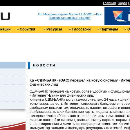
главная
|
карта
|
XIII Международный Форум ВБА-2026 «Вся
банковская автоматизация»
кации
События
Ресурсы
Глоссарий
Партнеры
О
Н О В О С Т И
КБ «СДМ-БАНК» (ОАО) перешел на новую систему «Инте
физических лиц
СДМ-БАНК перешел на новую, более удобную и функциона
«Интернет-Банк» для физических лиц.
Клиенты СДМ-БАНКа могут самостоятельно 24 часа 7 дней 
точки мира, где есть Интернет, совершать банковские перев
свободным реквизитам, оплачивать налоги, штрафы и пошл
разблокировать свои банковские карты, подавать заявки на
вкладов и счетов. У пользователя появилась возможность 
личные настройки системы, включая смену пароля, парамет
информирования и лимиты по операциям в системе. Кроме 
калькулятор вкладов и календарь регулярных платежей, и