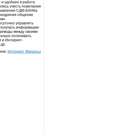
 и удобнее в работе.
ились учесть пожелания
 правления СДМ-БАНКа
 внедрения общение
ым».
осуточно управлять
 получать информацию
переводы между своими
тально оплачивать
и и Интернет-
 др.
ник:
Интернет Финансы