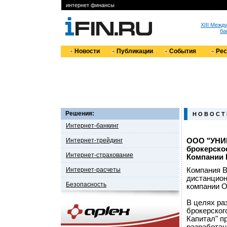
интернет финансы
XIII Меж
ба
Новости
Публикации
События
Ре
Решения:
Н О В О С Т
Интернет-банкинг
Интернет-трейдинг
ООО "УНИВ
брокерско
Интернет-страхование
Компании
Интернет-расчеты
Компания B
дистанцион
Безопасность
компании 
В целях ра
брокерског
Капитал" п