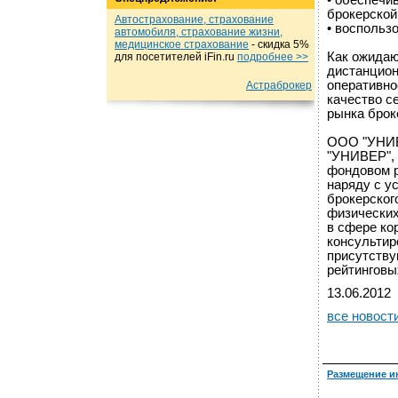
• обеспечи
брокерской
Автострахование, страхование
• воспольз
автомобиля, страхование жизни,
медицинское страхование
- cкидка 5%
Как ожида
для посетителей iFin.ru
подробнеe >>
дистанцион
оперативно
Астраброкер
качество с
рынка брок
ООО "УНИВЕ
"УНИВЕР", 
фондовом р
наряду с у
брокерског
физических
в сфере ко
консультир
присутству
рейтинговы
13.06.2012
все новост
Размещение и