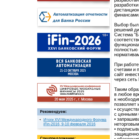
разработан
разработки
дистанцион
финансами
Выбор был 
решений ди
Система "Б
соответств
функционал
полностью 
норматива
При работе
счетами и 
сайт инвес
через сеть 
Таким обр
в любое вр
к необходи
позволяет 
• осуществ
Рекомендуем:
с ценными 
• запрашив
Итоги XVI Международного Форума
неторговым
iFin-2016, 9-10 февраля 2016
• подписыв
защищенно
Спецпредложение: