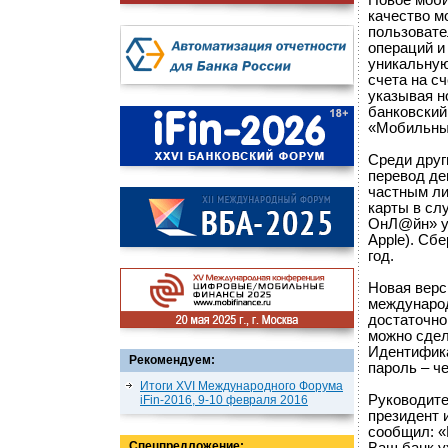
Новое моб
качество м
пользовате
операций и
уникальную
счета на с
указывая н
банковский
«Мобильный
Среди друг
перевод де
частным ли
карты в сл
ОнЛ@йн» уж
Apple). Сб
год.
Новая верс
международ
достаточно
можно сдел
Идентифика
Рекомендуем:
пароль – ч
Итоги XVI Международного Форума
Руководите
iFin-2016, 9-10 февраля 2016
президент 
сообщил: «
Спецпредложение: