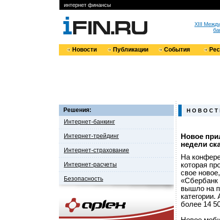
интернет финансы
XIII Меж
ба
Новости
Публикации
События
Ре
Решения:
Н О В О С Т
Интернет-банкинг
Интернет-трейдинг
Новое при
недели ска
Интернет-страхование
На конфере
Интернет-расчеты
которая про
свое новое
Безопасность
«Сбербанк 
вышло на п
категории.
более 14 50