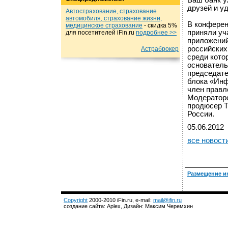
Ваш банк у
друзей и уд
Автострахование, страхование
автомобиля, страхование жизни,
В конферен
медицинское страхование
- cкидка 5%
приняли уч
для посетителей iFin.ru
подробнеe >>
приложений
российских
Астраброкер
среди кото
основатель
председате
блока «Инф
член правл
Модераторо
продюсер Т
России.
05.06.2012
все новост
Размещение и
Copyright
2000-2010 iFin.ru, e-mail:
mail@ifin.ru
создание сайта: Aplex, Дизайн: Максим Черемхин