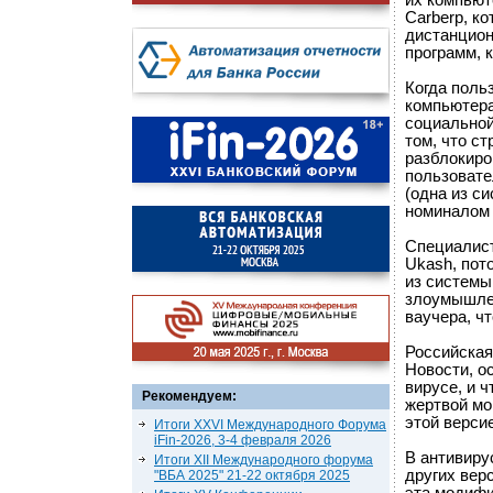
их компьют
Carberp, к
дистанцион
программ, 
Когда поль
компьютера
социальной
том, что с
разблокиро
пользовате
(одна из с
номиналом 
Специалист
Ukash, пот
из системы
злоумышлен
ваучера, ч
Российская
Новости, о
вирусе, и 
Рекомендуем:
жертвой мо
этой верси
Итоги XXVI Международного Форума
iFin-2026, 3-4 февраля 2026
В антивиру
Итоги XII Международного форума
других вер
"ВБА 2025" 21-22 октября 2025