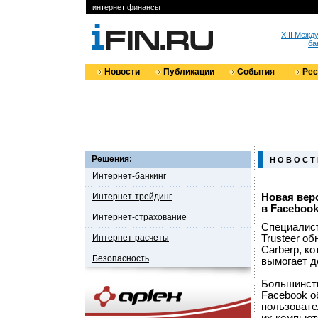
интернет финансы
XIII Меж
ба
Новости
Публикации
События
Ре
Решения:
Н О В О С Т
Интернет-банкинг
Интернет-трейдинг
Новая вер
в Faceboo
Интернет-страхование
Специалист
Интернет-расчеты
Trusteer о
Carberp, к
Безопасность
вымогает д
Большинств
Facebook о
пользовате