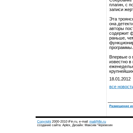
Сбербанке 
плагин, с 
записи жер
Эта троянс
она детект
авторы пос
содержит ф
раньше, че
функционир
программы.
Впервые о 
известно в
еженедельн
крупнейших
18.01.2012
все новост
Размещение и
Copyright
2000-2010 iFin.ru, e-mail:
mail@ifin.ru
создание сайта: Aplex, Дизайн: Максим Черемхин