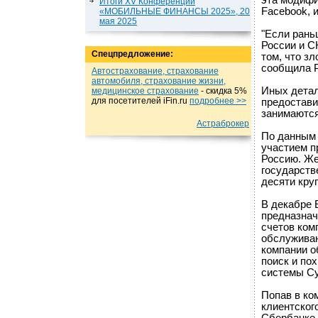
эта модифи
Итоги XV Конференции
Facebook, и
«МОБИЛЬНЫЕ ФИНАНСЫ 2025», 20
мая 2025
"Если рань
России и С
Спецпредложение:
том, что з
сообщила Р
Автострахование, страхование
автомобиля, страхование жизни,
Иных детал
медицинское страхование
- cкидка 5%
для посетителей iFin.ru
подробнеe >>
предостави
занимаются
Астраброкер
По данным 
участием п
Россию. Же
государств
десяти кру
В декабре 
предназнач
счетов ком
обслуживан
компании о
поиск и по
системы Cy
Попав в ко
клиентског