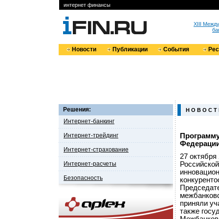
интернет финансы
XIII Меж
ба
Новости
Публикации
События
Ре
Решения:
Н О В О С Т
Интернет-банкинг
Интернет-трейдинг
Программу
Федераци
Интернет-страхование
27 октября
Интернет-расчеты
Российской
инновацион
Безопасность
конкуренто
Председате
межбанковс
приняли уч
также госу