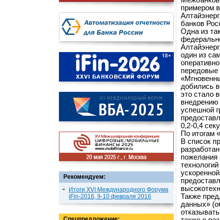
Межбанковс
примером в
Алтайэнерг
банков Рос
Одна из та
федерально
Алтайэнерг
один из са
оперативно
передовые 
«Мгновенны
добились в
это стало 
внедрению 
успешной г
предоставл
0,2-0,4 сек
По итогам 
В список п
разработан
пожелания 
технологий
ускоренной
Рекомендуем:
предоставл
высокотехн
Итоги XVI Международного Форума
Также пред
iFin-2016, 9-10 февраля 2016
данных» (о
отказывать
Спецпредложение: