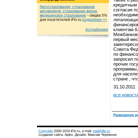
также о ра
кредитным 
Автострахование, страхование
согласия п
автомобиля, страхование жизни,
необходимо
медицинское страхование
- cкидка 5%
легализаци
для посетителей iFin.ru
подробнеe >>
финансиров
клиентам б
Астраброкер
Межбанковс
первый мес
заинтересо
Совета Фед
по финансо
запросил п
прочих гос
программы,
для населе
стране , ч
31.10.2011
все новост
Размещение и
Copyright
2000-2010 iFin.ru, e-mail:
mail@ifin.ru
создание сайта: Aplex, Дизайн: Максим Черемхин