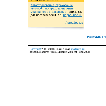
Автострахование, страхование
автомобиля, страхование жизни,
медицинское страхование
- cкидка 5%
для посетителей iFin.ru
подробнеe >>
Астраброкер
Размещение и
Copyright
2000-2010 iFin.ru, e-mail:
mail@ifin.ru
создание сайта: Aplex, Дизайн: Максим Черемхин