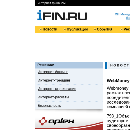
интернет финансы
XIII Меж
ба
Новости
Публикации
События
Ре
Решения:
Н О В О С Т
Интернет-банкинг
Интернет-трейдинг
WebMoney 
Webmoney б
Интернет-страхование
рамках пре
Интернет-расчеты
победителя
исследован
Безопасность
компанией 
793_1Объек
аудитором 
своеобразн