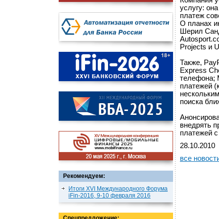
Компания у
услугу: он
платеж сов
О планах и
Шерил Санд
Autosport.c
Projects и 
Также, Pay
Express Ch
телефона; 
платежей (
несколькими
поиска бли
Анонсирова
внедрять п
платежей с
28.10.2010
все новост
Рекомендуем:
Итоги XVI Международного Форума
iFin-2016, 9-10 февраля 2016
Спецпредложение: