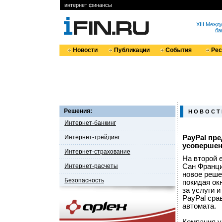
интернет финансы
XIII Меж
ба
Новости
Публикации
События
Ре
Решения:
Н О В О С Т
Интернет-банкинг
Интернет-трейдинг
PayPal пр
усовершен
Интернет-страхование
На второй 
Интернет-расчеты
Сан Франци
новое реше
Безопасность
покидая ок
за услуги и
PayPal сра
автомата.