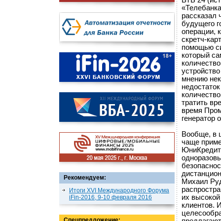
ВТБ 24 (ис
«Телебанка
рассказал 
будущего г
операции, 
скретч-кар
помощью с
который са
количество
устройство
мнению нек
недостаток 
количество 
тратить вр
время Пром
генератор 
Вообще, в 
чаще приме
ЮниКредит 
одноразовы
безопаснос
дистанцион
Рекомендуем:
Михаил Руд
распростра
Итоги XVI Международного Форума
их высокой
iFin-2016, 9-10 февраля 2016
клиентов. 
целесообра
Спецпредложение: