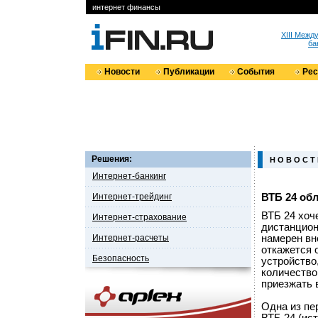
интернет финансы
XIII Меж
ба
Новости
Публикации
События
Ре
Решения:
Н О В О С Т
Интернет-банкинг
Интернет-трейдинг
ВТБ 24 обл
ВТБ 24 хоч
Интернет-страхование
дистанцион
Интернет-расчеты
намерен вн
откажется 
Безопасность
устройство
количество
приезжать 
Одна из пе