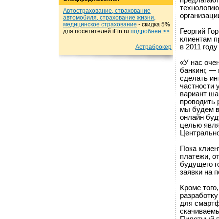
предлагают
технологию
Автострахование, страхование
организации
автомобиля, страхование жизни,
медицинское страхование
- cкидка 5%
Георгий Го
для посетителей iFin.ru
подробнеe >>
клиентам п
в 2011 год
Астраброкер
«У нас оче
банкинг, —
сделать ин
частности 
вариант ша
проводить 
мы будем в
онлайн буд
целью явля
Центрально
Пока клиен
платежи, о
будущего г
заявки на п
Кроме того
разработку
для смартф
скачиваемы