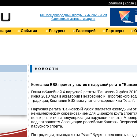
главная
|
карта
|
XIII Международный Форум ВБА-2026 «Вся
банковская автоматизация»
кации
События
Ресурсы
Глоссарий
Партнеры
О
Н О В О С Т И
Компании BSS примет участие в парусной регате "Банков
Гонки юбилейной Х парусной регаты "Банковский кубок-2010
июня 2010 года в акватории Пестовского и Пироговского во
традиции, Компания BSS выступит спонсором яхты "Улан".
Парусная регата "Банковский кубок" является ежегодным о
некоммерческим соревнованием для широкого круга спортс
целях развития и популяризации парусного спорта. Мероп
под патронажем Ассоциации российских банков и Всеросс
парусного спорта.
По традиции, команда яхты "Улан" будет соревноваться в д