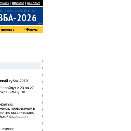
поиск
|
письмо
|
реклама
 проекте
Форум
ский кубок-2010".
" пройдут с 23 по 27
дохранилищ. По
ткрытым
менов, проводимым в
риятие организовано
ийской федерации
ивизионе