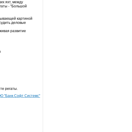
их яхт, между
гаты - "Большой
атывающей картиной
судить деловые
живая развитие
в
те регаты.
О "Банк Софт Системс"