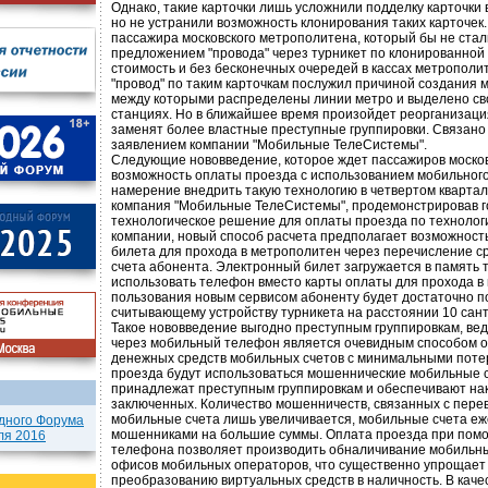
Однако, такие карточки лишь усложнили подделку карточки 
но не устранили возможность клонирования таких карточек.
пассажира московского метрополитена, который бы не стал
предложением "провода" через турникет по клонированной
стоимость и без бесконечных очередей в кассах метрополи
"провод" по таким карточкам послужил причиной создания 
между которыми распределены линии метро и выделено св
станциях. Но в ближайшее время произойдет реорганизация
заменят более властные преступные группировки. Связано 
заявлением компании "Мобильные ТелеСистемы".
Следующие нововведение, которое ждет пассажиров москов
возможность оплаты проезда с использованием мобильног
намерение внедрить такую технологию в четвертом квартал
компания "Мобильные ТелеСистемы", продемонстрировав г
технологическое решение для оплаты проезда по технолог
компании, новый способ расчета предполагает возможность
билета для прохода в метрополитен через перечисление ср
счета абонента. Электронный билет загружается в память
использовать телефон вместо карты оплаты для прохода в 
пользования новым сервисом абоненту будет достаточно п
считывающему устройству турникета на расстоянии 10 сан
Такое нововведение выгодно преступным группировкам, ве
через мобильный телефон является очевидным способом 
денежных средств мобильных счетов с минимальными поте
проезда будут использоваться мошеннические мобильные с
принадлежат преступным группировкам и обеспечивают на
заключенных. Количество мошенничеств, связанных с пере
мобильные счета лишь увеличивается, мобильные счета е
дного Форума
мошенниками на большие суммы. Оплата проезда при пом
ля 2016
телефона позволяет производить обналичивание мобильны
офисов мобильных операторов, что существенно упрощает
преобразованию виртуальных средств в наличность. В качес