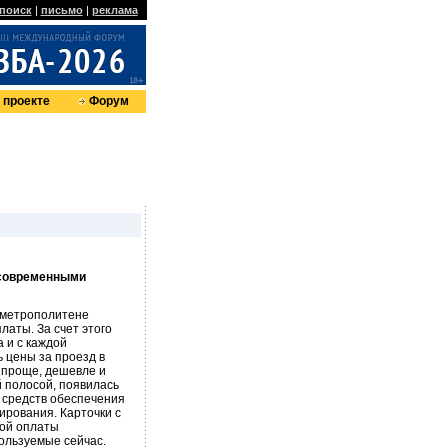
поиск
|
письмо
|
реклама
 проекте
Форум
 современными
 метрополитене
аты. За счет этого
 и с каждой
 цены за проезд в
 проще, дешевле и
й полосой, появилась
т средств обеспечения
ирования. Карточки с
мой оплаты
ользуемые сейчас.