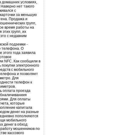
в домашних условиях,
 Наверно нет такого
кивался с
 карточки за меньшую
тена. Продажа и
мошеннических групп,
ое время работы на
 этих групп, их
это с недавним
ской подземки -
о телефона. О
е этого года заявила
отовое
ии NFC. Как сообщили в
 покупки электронного
едств с мобильного
 телефона и позволяет
метро. Для
однести телефон к
тиметров.
дь оплата проезда
обналичиваниия
рями. Для оплаты
чета, которые
копление капитала
водом денег на разные
жедневно пополняются
ощи мобильного
х денег в обход
 работу мошенников по
тве кассового