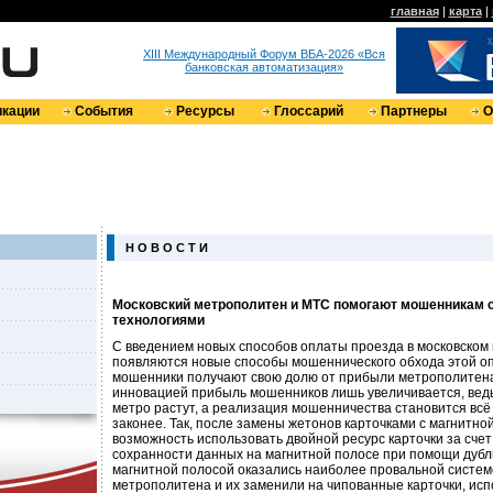
главная
|
карта
|
XIII Международный Форум ВБА-2026 «Вся
банковская автоматизация»
кации
События
Ресурсы
Глоссарий
Партнеры
О
Н О В О С Т И
Московский метрополитен и МТС помогают мошенникам
технологиями
С введением новых способов оплаты проезда в московском
появляются новые способы мошеннического обхода этой опл
мошенники получают свою долю от прибыли метрополитена
инновацией прибыль мошенников лишь увеличивается, ведь
метро растут, а реализация мошенничества становится всё
законее. Так, после замены жетонов карточками с магнитно
возможность использовать двойной ресурс карточки за сче
сохранности данных на магнитной полосе при помощи дубл
магнитной полосой оказались наиболее провальной систе
метрополитена и их заменили на чипованные карточки, исп