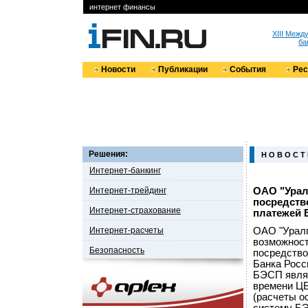
интернет финансы
XIII Меж
ба
Новости
Публикации
События
Ре
Решения:
Н О В О С Т
Интернет-банкинг
Интернет-трейдинг
ОАО "Урал
посредств
Интернет-страхование
платежей 
Интернет-расчеты
ОАО "Уралп
возможност
Безопасность
посредство
Банка Росс
БЭСП являе
времени ЦБ
(расчеты о