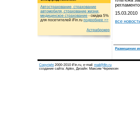
платежа за
регламенто
Автострахование, страхование
автомобиля, страхование жизни,
15.03.2010
медицинское страхование
- cкидка 5%
для посетителей iFin.ru
подробнеe >>
все новост
Астраброкер
Размещение и
Copyright
2000-2010 iFin.ru, e-mail:
mail@ifin.ru
создание сайта: Aplex, Дизайн: Максим Черемхин