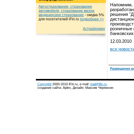
Напомним, 
Автострахование, страхование
разработан
автомобиля, страхование жизни,
решения "Д
медицинское страхование
- cкидка 5%
дистанцион
для посетителей iFin.ru
подробнеe >>
производст
розничные 
Астраброкер
банковских
12.03.2010
все новост
Размещение и
Copyright
2000-2010 iFin.ru, e-mail:
mail@ifin.ru
создание сайта: Aplex, Дизайн: Максим Черемхин