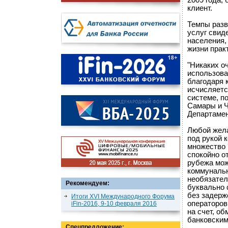
2009 года,
клиент.
Темпы разв
услуг свид
населения,
жизни прак
"Никаких о
использова
благодаря 
исчисляетс
системе, п
Самары и Ч
Департамен
Любой жела
под рукой 
множество 
спокойно о
рубежа мож
коммунальн
необязател
Рекомендуем:
буквально 
без задерж
Итоги XVI Международного Форума
операторов
iFin-2016, 9-10 февраля 2016
на счет, о
банковским
Спецпредложение: