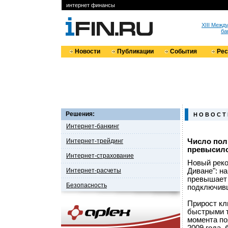
интернет финансы
XIII Меж
ба
Новости
Публикации
События
Ре
Решения:
Н О В О С Т
Интернет-банкинг
Интернет-трейдинг
Число пол
превысило
Интернет-страхование
Новый реко
Интернет-расчеты
Диване": н
превышает 
Безопасность
подключивш
Прирост кл
быстрыми т
момента по