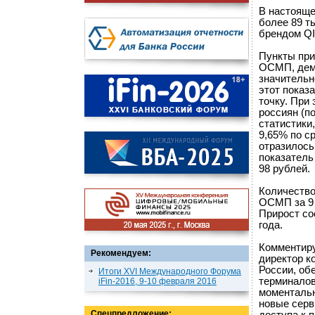
В настояще
более 89 т
брендом QI
Пункты при
ОСМП, демо
значительн
этот показ
точку. При
россиян (п
статистики,
9,65% по с
отразилось
показатель
98 рублей.
Количество
ОСМП за 9 
Прирост со
года.
Комментиру
Рекомендуем:
директор 
России, об
Итоги XVI Международного Форума
терминалов
iFin-2016, 9-10 февраля 2016
моменталь
новые серв
Спецпредложение: