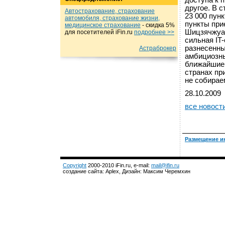
доступа к 
другое. В 
Автострахование, страхование
23 000 пун
автомобиля, страхование жизни,
пункты при
медицинское страхование
- cкидка 5%
Шицзячжуан
для посетителей iFin.ru
подробнеe >>
сильная IT
разнесенны
Астраброкер
амбициозны
ближайшие 
странах пр
не собирае
28.10.2009
все новост
Размещение и
Copyright
2000-2010 iFin.ru, e-mail:
mail@ifin.ru
создание сайта: Aplex, Дизайн: Максим Черемхин