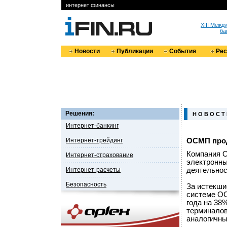
интернет финансы
XIII Меж
ба
Новости
Публикации
События
Ре
Решения:
Н О В О С Т
Интернет-банкинг
Интернет-трейдинг
ОСМП прод
Компания О
Интернет-страхование
электронны
Интернет-расчеты
деятельнос
Безопасность
За истекши
системе ОС
года на 38
терминалов
аналогичны