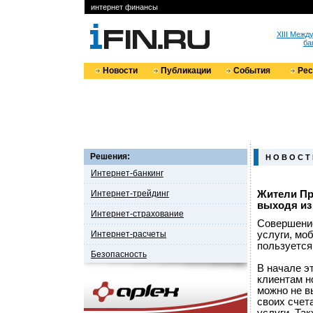
интернет финансы
XIII Меж
ба
Новости
Публикации
События
Ре
Решения:
Н О В О С Т
Интернет-банкинг
Интернет-трейдинг
Жители Пр
выходя из
Интернет-страхование
Совершени
Интернет-расчеты
услуги, мо
пользуется
Безопасность
В начале э
клиентам н
можно не в
своих счет