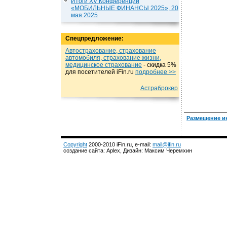
Итоги XV Конференции
«МОБИЛЬНЫЕ ФИНАНСЫ 2025», 20
мая 2025
Спецпредложение:
Автострахование, страхование
автомобиля, страхование жизни,
медицинское страхование
- cкидка 5%
для посетителей iFin.ru
подробнеe >>
Астраброкер
Размещение и
Copyright
2000-2010 iFin.ru, e-mail:
mail@ifin.ru
создание сайта: Aplex, Дизайн: Максим Черемхин