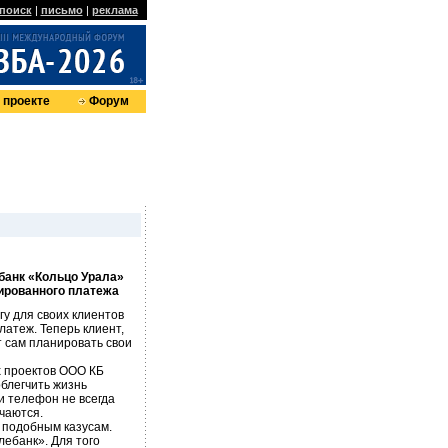
поиск
|
письмо
|
реклама
 проекте
Форум
банк «Кольцо Урала»
ированного платежа
у для своих клиентов
атеж. Теперь клиент,
 сам планировать свои
х проектов ООО КБ
блегчить жизнь
и телефон не всегда
чаются.
 подобным казусам.
ебанк». Для того