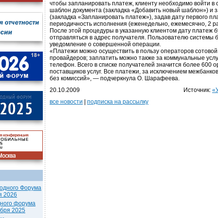
чтобы запланировать платеж, клиенту необходимо войти в 
шаблон документа (закладка «Добавить новый шаблон») и 
(закладка «Запланировать платеж»), задав дату первого пл
периодичность исполнения (еженедельно, ежемесячно, 2 раза
После этой процедуры в указанную клиентом дату платеж б
отправляться в адрес получателя. Пользователю системы б
уведомление о совершенной операции.
«Платежи можно осуществить в пользу операторов сотовой 
провайдеров; заплатить можно также за коммунальные услу
телефон. Всего в списке получателей значится более 600 
поставщиков услуг. Все платежи, за исключением межбанко
без комиссий», — подчеркнула О. Шарафеева.
20.10.2009
Источник:
«
все новости
|
подписка на рассылку
одного Форума
я 2026
дного форума
ября 2025