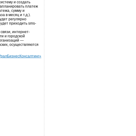
систему и создать
запланировать платеж
атежа, сумму и
 в месяц и т.д.).
удет регулярно
удет приходить sms-
связи, интернет-
ги и городской
организаций —
вских, осуществляются
УралБизнесКонсалтинг»