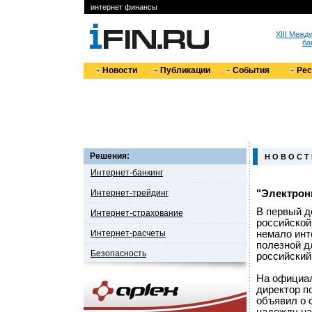
интернет финансы
XIII Меж
ба
Новости
Публикации
События
Ре
Решения:
Н О В О С Т
Интернет-банкинг
Интернет-трейдинг
"Электронн
В первый д
Интернет-страхование
российской
Интернет-расчеты
немало инт
полезной дл
Безопасность
российский
На официал
директор п
объявил о 