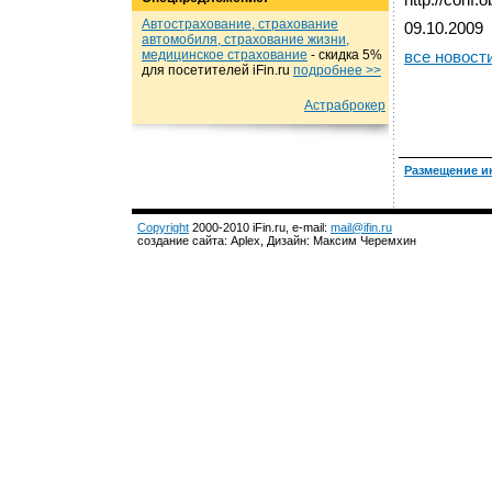
http://conf.o
Автострахование, страхование
09.10.2009
автомобиля, страхование жизни,
медицинское страхование
- cкидка 5%
все новост
для посетителей iFin.ru
подробнеe >>
Астраброкер
Размещение и
Copyright
2000-2010 iFin.ru, e-mail:
mail@ifin.ru
создание сайта: Aplex, Дизайн: Максим Черемхин