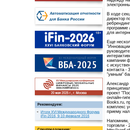
надежду на 
электронны
В ходе сек
директор п
ребрендинг
программе 
для интерне
Еще нескол
"Инновации
руководите
интерактив
кампании ф
с искустве
контакта -
"умным" ба
Александр 
принципиал
проект "По
онлайн-гип
Books.ru, 
Рекомендуем:
комплекс у
приему нал
Итоги XVI Международного Форума
iFin-2016, 9-10 февраля 2016
Напомним, 
торговли -
Спецпредложение: