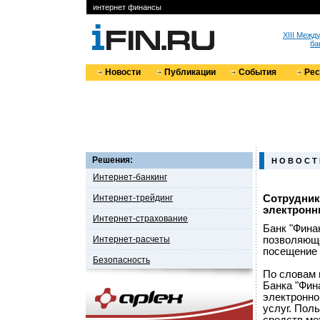
интернет финансы
XIII Меж
ба
Новости
Публикации
События
Ре
Решения:
Н О В О С Т
Интернет-банкинг
Интернет-трейдинг
Сотрудник
электронн
Интернет-страхование
Банк "Фина
Интернет-расчеты
позволяюще
посещение 
Безопасность
По словам 
Банка "Фин
электронно
услуг. Пол