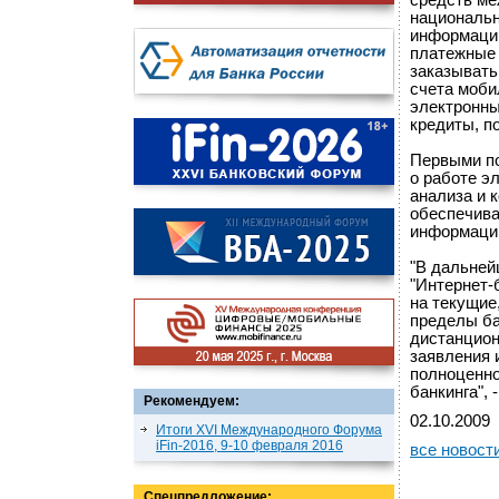
средств ме
национальн
информацию
платежные 
заказывать
счета моби
электронны
кредиты, п
Первыми по
о работе э
анализа и 
обеспечива
информации
"В дальне
"Интернет-
на текущие,
пределы ба
дистанцион
заявления 
полноценно
банкинга",
Рекомендуем:
02.10.2009
Итоги XVI Международного Форума
iFin-2016, 9-10 февраля 2016
все новост
Спецпредложение: