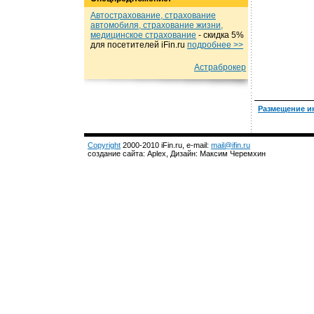
Автострахование, страхование
автомобиля, страхование жизни,
медицинское страхование
- cкидка 5%
для посетителей iFin.ru
подробнеe >>
Астраброкер
Размещение и
Copyright
2000-2010 iFin.ru, e-mail:
mail@ifin.ru
создание сайта: Aplex, Дизайн: Максим Черемхин