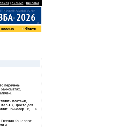
поиск
|
письмо
|
реклама
 проекте
Форум
что перечень
 банкоматах,
еличен.
ствлять платежи,
Ютел-ТВ, Просто для
ллит, Триколор ТВ, ТТК
 Евгения Кошелева:
ми и