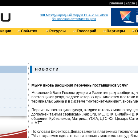
главная
|
карта
|
XIII Международный Форум ВБА-2026 «Вся
банковская автоматизация»
кации
События
Ресурсы
Глоссарий
Партнеры
О
Н О В О С Т И
МБРР вновь расширил перечень поставщиков услуг
Московский Банк Реконструкции и Развития рад сообщить, 
поставщиков услуг, в адрес которых принимаются платежи в
терминалах Банка и в системе "Интернет-банкинг", вновь ув
Перечень поставщиков услуг, в адрес которых можно осуще
дополнен такими сервисами, как ONLIME, ЮТК, Билайн-ТВ, 
общения, Кубтелеком, Матрикс, YOTA, ЦТС-Юг, Цезарь Сате
и МТТ.
По словам Директора Департамента платежных технологий
"Мы стараемся сделать наши сервисы максимально удобны