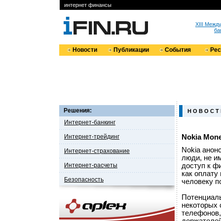
интернет финансы
XIII Меж
ба
Новости
Публикации
События
Ре
Решения:
Н О В О С Т
Интернет-банкинг
Интернет-трейдинг
Nokia Mon
Nokia анон
Интернет-страхование
люди, не и
Интернет-расчеты
доступ к ф
как оплату
Безопасность
человеку п
Потенциаль
некоторых 
телефонов,