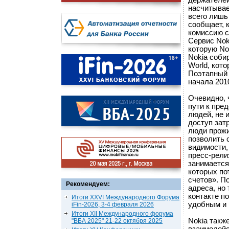
держателей
насчитывае
всего лишь
сообщает, 
комиссию с
Сервис Nok
которую No
Nokia соби
World, кот
Поэтапный 
начала 2010
Очевидно, 
пути к пре
людей, не 
доступ зат
люди прожи
позволить 
видимости,
пресс-рели
занимается
которых по
счетов». П
Рекомендуем:
адреса, но
контакте п
Итоги XXVI Международного Форума
удобным и
iFin-2026, 3-4 февраля 2026
Итоги XII Международного форума
Nokia также
"ВБА 2025" 21-22 октября 2025