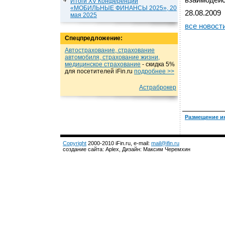
взаимодейс
Итоги XV Конференции
«МОБИЛЬНЫЕ ФИНАНСЫ 2025», 20
28.08.2009
мая 2025
все новост
Спецпредложение:
Автострахование, страхование
автомобиля, страхование жизни,
медицинское страхование
- cкидка 5%
для посетителей iFin.ru
подробнеe >>
Астраброкер
Размещение и
Copyright
2000-2010 iFin.ru, e-mail:
mail@ifin.ru
создание сайта: Aplex, Дизайн: Максим Черемхин