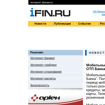
интернет финансы
XIII Меж
ба
Новости
Публикации
События
Ре
Решения:
Н О В О С Т
Интернет-банкинг
Интернет-трейдинг
Мобильные
ОТП Банка
Интернет-страхование
Мобильные
Интернет-расчеты
Банка". Пи
период моб
Безопасность
только роз
кредиты, а
карты. Теп
розничным 