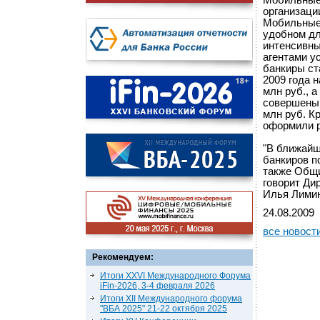
Мобильные 
организации
Мобильные 
удобном дл
интенсивны
агентами у
банкиры ст
2009 года 
млн руб., 
совершены 
млн руб. К
оформили р
"В ближайш
банкиров п
также Общи
говорит Ди
Илья Лимин
24.08.2009
все новост
Рекомендуем:
Итоги XXVI Международного Форума
iFin-2026, 3-4 февраля 2026
Итоги XII Международного форума
"ВБА 2025" 21-22 октября 2025