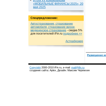
Итоги XV Конференции
«МОБИЛЬНЫЕ ФИНАНСЫ 2025», 20
мая 2025
Спецпредложение:
Автострахование, страхование
автомобиля, страхование жизни,
медицинское страхование
- cкидка 5%
для посетителей iFin.ru
подробнеe >>
Астраброкер
Размещение и
Copyright
2000-2010 iFin.ru, e-mail:
mail@ifin.ru
создание сайта: Aplex, Дизайн: Максим Черемхин