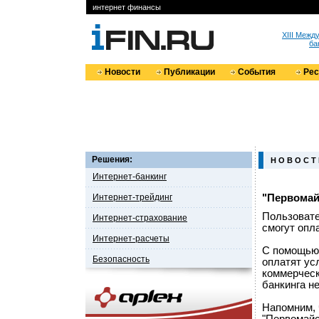
интернет финансы
XIII Меж
ба
Новости
Публикации
События
Ре
Решения:
Н О В О С Т
Интернет-банкинг
Интернет-трейдинг
"Первомай
Пользовате
Интернет-страхование
смогут опл
Интернет-расчеты
С помощью 
Безопасность
оплатят ус
коммерческ
банкинга н
Напомним, 