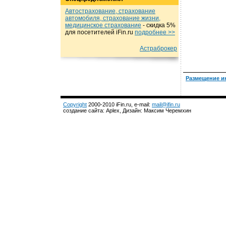
Автострахование, страхование
автомобиля, страхование жизни,
медицинское страхование
- cкидка 5%
для посетителей iFin.ru
подробнеe >>
Астраброкер
Размещение и
Copyright
2000-2010 iFin.ru, e-mail:
mail@ifin.ru
создание сайта: Aplex, Дизайн: Максим Черемхин