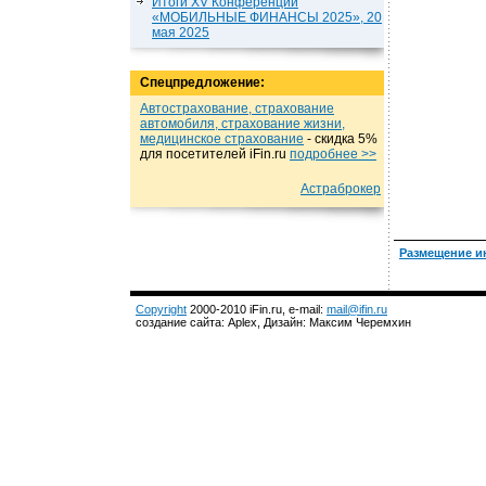
Итоги XV Конференции
«МОБИЛЬНЫЕ ФИНАНСЫ 2025», 20
мая 2025
Спецпредложение:
Автострахование, страхование
автомобиля, страхование жизни,
медицинское страхование
- cкидка 5%
для посетителей iFin.ru
подробнеe >>
Астраброкер
Размещение и
Copyright
2000-2010 iFin.ru, e-mail:
mail@ifin.ru
создание сайта: Aplex, Дизайн: Максим Черемхин