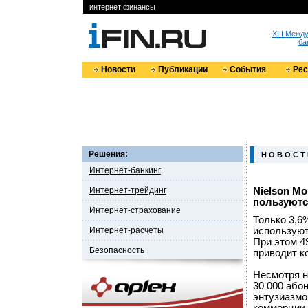
интернет финансы
XIII Меж
ба
Новости
Публикации
События
Ре
Решения:
Н О В О С Т
Интернет-банкинг
Интернет-трейдинг
Nielson Mo
пользуют
Интернет-страхование
Только 3,6
Интернет-расчеты
используют
При этом 4
Безопасность
приводит ко
Несмотря н
30 000 або
энтузиазмо