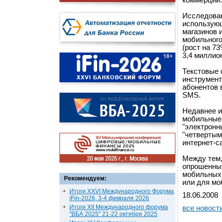
коммерции.
Исследован
использующ
магазинов 
мобильного
(рост на 7
3,4 миллион
Текстовые 
инструмент
абонентов 
SMS.
Недавнее и
мобильные 
"электронн
"четвертым
интернет-с
Между тем, 
опрошенных
мобильных 
Рекомендуем:
или для мо
Итоги XXVI Международного Форума
18.06.2008
iFin-2026, 3-4 февраля 2026
Итоги XII Международного форума
все новост
"ВБА 2025" 21-22 октября 2025