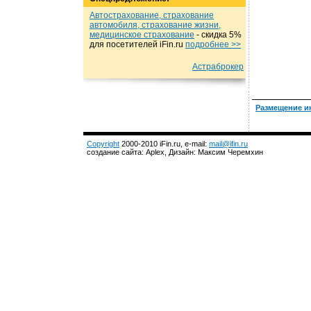
Автострахование, страхование
автомобиля, страхование жизни,
медицинское страхование
- cкидка 5%
для посетителей iFin.ru
подробнеe >>
Астраброкер
Размещение и
Copyright
2000-2010 iFin.ru, e-mail:
mail@ifin.ru
создание сайта: Aplex, Дизайн: Максим Черемхин