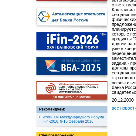
автогражда
ответствен
Как заявил
сегодняшни
физических
предложени
планируетс
которые по
продукты "
другим пар
уже в конце
переоценив
заместител
задача - п
должны пре
сегодняшни
страхового
вывести сч
банка Росс
свидетельс
20.12.2000
все новост
Рекомендуем:
Итоги XVI Международного Форума
iFin-2016, 9-10 февраля 2016
Спецпредложение: