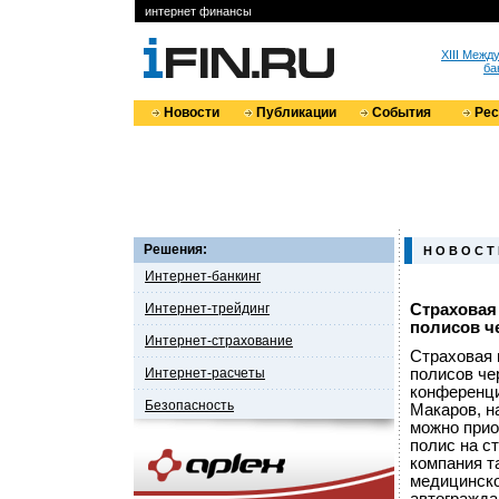
интернет финансы
XIII Меж
ба
Новости
Публикации
События
Ре
Решения:
Н О В О С Т
Интернет-банкинг
Интернет-трейдинг
Страховая
полисов ч
Интернет-страхование
Страховая 
Интернет-расчеты
полисов че
конференци
Безопасность
Макаров, н
можно прио
полис на с
компания т
медицинско