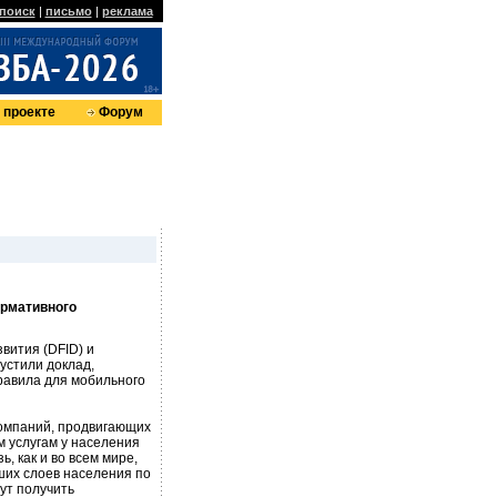
поиск
|
письмо
|
реклама
 проекте
Форум
ормативного
вития (DFID) и
устили доклад,
равила для мобильного
омпаний, продвигающих
м услугам у населения
, как и во всем мире,
ших слоев населения по
ут получить