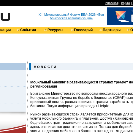
главная
|
карта
|
XIII Международный Форум ВБА-2026 «Вся
банковская автоматизация»
кации
События
Ресурсы
Глоссарий
Партнеры
О
Н О В О С Т И
Мобильный банкинг в развивающихся странах требует н
регулирования
Британское Министерство по вопросам международного раз
Консультативная Группа по борьбе с бедностью (CGAP) вып
призванный помочь развивающимся странам выработать п
банкинга. Такую информацию приводит Helpix.
Рынок развивающихся стран является приоритетным для к
услуги мобильного банкинга и платежей. Доступ к банковски
беднейших стран традиционно затруднен, а мобильная связь
здесь развивается достаточно активно. Польза для бедней
части внедрения мобильного банкинга очевидна - люди смог