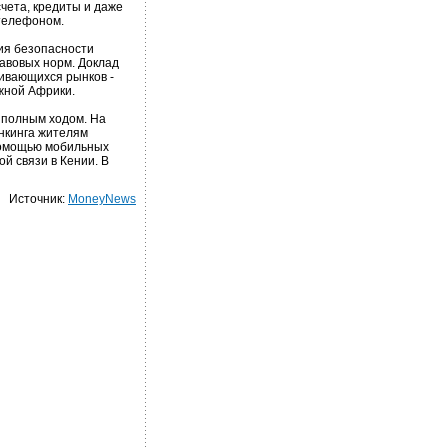
чета, кредиты и даже
 телефоном.
ния безопасности
авовых норм. Доклад
ивающихся рынков -
жной Африки.
 полным ходом. На
нкинга жителям
помощью мобильных
й связи в Кении. В
Источник:
MoneyNews