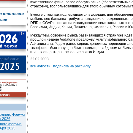
качественное финансовое обслуживание (сберегательные с
страховку), воспользовавшись для этого обычным сотовым
Вместе с тем, как подчеркивается в докладе, для обеспече
мобильного банкинга требуется введение определенных пр
DFID и CGAP основан на исследовании семи ключевых разв
Бразилии, Индии, Кении, Пакистана, Филиппин, России и Ю
Между тем, освоение рынка развивающихся стран уже идет
прошлой неделе Vodafone предложил услугу мобильного ба
Афганистана. Годом ранее сервис денежных переводов с 
телефонов был запущен британским провайдером мобильно
планах оператора - освоение рынка Индии.
22.02.2008
все новости
|
подписка на рассылку
одного Форума
я 2026
дного форума
ября 2025