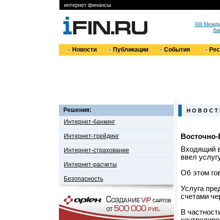
интернет финансы
XIII Меж
ба
Новости
Публикации
События
Ре
Решения:
Н О В О С Т
Интернет-банкинг
Интернет-трейдинг
Восточно-
Входящий в
Интернет-страхование
ввел услуг
Интернет-расчеты
Об этом го
Безопасность
Услуга пре
счетами че
В частност