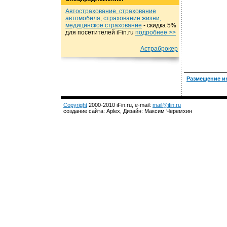
Автострахование, страхование
автомобиля, страхование жизни,
медицинское страхование
- cкидка 5%
для посетителей iFin.ru
подробнеe >>
Астраброкер
Размещение и
Copyright
2000-2010 iFin.ru, e-mail:
mail@ifin.ru
создание сайта: Aplex, Дизайн: Максим Черемхин