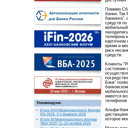
доступных 
Помимо Сбе
банки. Так
банкинга",
средств по
мобильный 
находились
телефона м
карточном 
время и ме
риск несан
средств.
Клиенты "Р
состоянии 
осуществля
посредство
Банк" позв
банковском
мобильного
имеется во
телефонов 
Рекомендуем:
Альфа-банк
Итоги XXVI Международного Форума
дистанцион
iFin-2026, 3-4 февраля 2026
которое мо
Итоги XII Международного форума
"ВБА 2025" 21-22 октября 2025