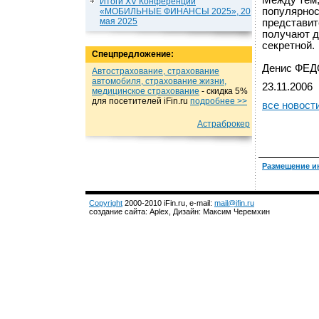
Между тем,
Итоги XV Конференции
популярнос
«МОБИЛЬНЫЕ ФИНАНСЫ 2025», 20
мая 2025
представит
получают д
секретной.
Спецпредложение:
Денис ФЕ
Автострахование, страхование
автомобиля, страхование жизни,
23.11.2006
медицинское страхование
- cкидка 5%
для посетителей iFin.ru
подробнеe >>
все новост
Астраброкер
Размещение и
Copyright
2000-2010 iFin.ru, e-mail:
mail@ifin.ru
создание сайта: Aplex, Дизайн: Максим Черемхин