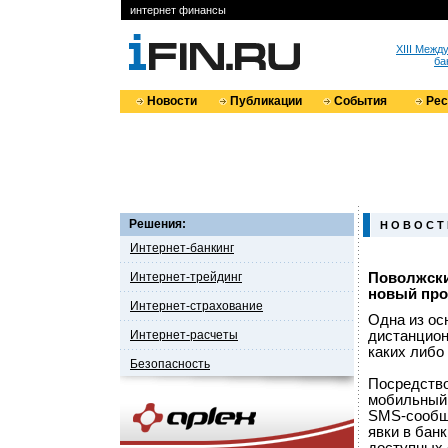
интернет финансы
XIII Меж
ба
Новости
Публикации
События
Ре
Решения:
Н О В О С Т
Интернет-банкинг
Интернет-трейдинг
Поволжски
новый про
Интернет-страхование
Одна из ос
Интернет-расчеты
дистанцион
каких либо
Безопасность
Посредство
мобильный 
SMS-сообще
явки в бан