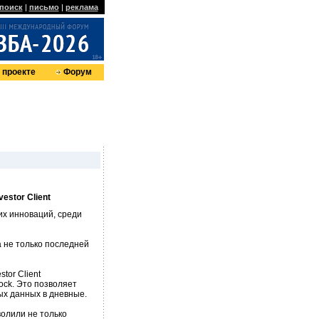
поиск
|
письмо
|
реклама
 проекте
Форум
stor Client
ких инноваций, среди
а не только последней
tor Client
ock. Это позволяет
ых данных в дневные.
волили не только