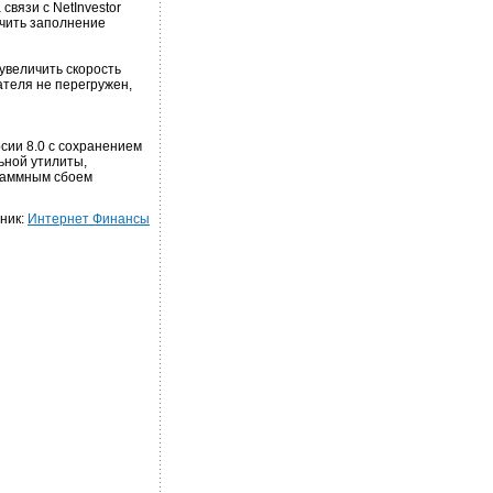
связи с NetInvestor
ечить заполнение
увеличить скорость
ателя не перегружен,
рсии 8.0 с сохранением
ьной утилиты,
граммным сбоем
ник:
Интернет Финансы