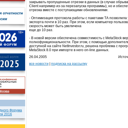
закрывать пропущенные отрезки в данных (в случае обрыва 
Client например из-за перезапуска программы), но и обесп
отрезка вместе с поступающими обновлениями.
- Оптимизация протокола работы с пакетами ТА позволила 
экспорта почти в 10 раз. При этом, если компьютер пользов
скорость может быть увеличена
еще до 10 раз.
- В новой версии обеспечена совместимость с MetaStock ве
полнофункциональности. При этом, с помощью дополнител
доступной на сайте NetInvestor.ru, решена проблема с про
MetaStock 8.0 при импорте в него on-line данных.
26.04.2005
Источ
все новости
|
подписка на рассылку
дного Форума
ля 2016