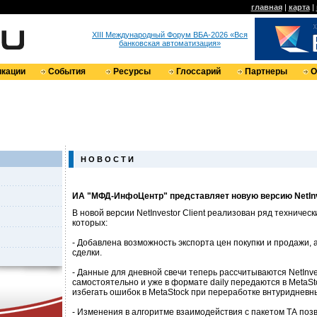
главная
|
карта
|
XIII Международный Форум ВБА-2026 «Вся
банковская автоматизация»
кации
События
Ресурсы
Глоссарий
Партнеры
О
Н О В О С Т И
ИА "МФД-ИнфоЦентр" представляет новую версию NetInve
В новой версии NetInvestor Client реализован ряд техничес
которых:
- Добавлена возможность экспорта цен покупки и продажи, 
сделки.
- Данные для дневной свечи теперь рассчитываются NetInves
самостоятельно и уже в формате daily передаются в MetaSt
избегать ошибок в MetaStock при переработке внтуридневн
- Изменения в алгоритме взаимодействия с пакетом ТА поз