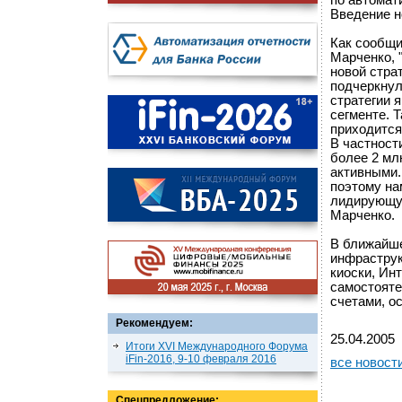
по автомат
Введение н
Как сообщи
Марченко, 
новой стра
подчеркнул
стратегии 
сегменте. 
приходится
В частност
более 2 мл
активными.
поэтому на
лидирующую
Марченко.
В ближайше
инфрастру
киоски, Ин
самостояте
счетами, о
Рекомендуем:
25.04.2005
Итоги XVI Международного Форума
iFin-2016, 9-10 февраля 2016
все новост
Спецпредложение: