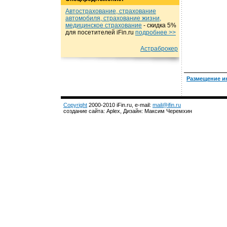
Автострахование, страхование
автомобиля, страхование жизни,
медицинское страхование
- cкидка 5%
для посетителей iFin.ru
подробнеe >>
Астраброкер
Размещение и
Copyright
2000-2010 iFin.ru, e-mail:
mail@ifin.ru
создание сайта: Aplex, Дизайн: Максим Черемхин