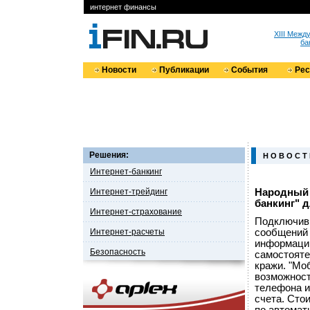
интернет финансы
XIII Меж
ба
Новости
Публикации
События
Ре
Решения:
Н О В О С Т
Интернет-банкинг
Интернет-трейдинг
Народный 
банкинг" 
Интернет-страхование
Подключивш
Интернет-расчеты
сообщений 
информацию
Безопасность
самостояте
кражи. "Мо
возможност
телефона и
счета. Сто