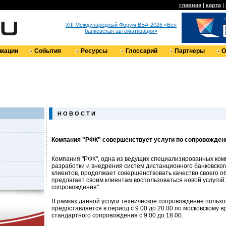
главная
|
карта
|
XIII Международный Форум ВБА-2026 «Вся
банковская автоматизация»
кации
События
Ресурсы
Глоссарий
Партнеры
О
Н О В О С Т И
Компания "РФК" совершенствует услуги по сопровожден
Компания "РФК", одна из ведущих специализированных ком
разработки и внедрения систем дистанционного банковско
клиентов, продолжает совершенствовать качество своего о
предлагает своим клиентам воспользоваться новой услугой
сопровождения".
В рамках данной услуги техническое сопровождение польз
предоставляется в период с 9.00 до 20.00 по московскому в
стандартного сопровождения с 9.00 до 18.00.