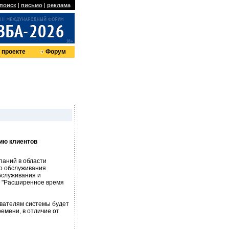
поиск
|
письмо
|
реклама
 проекте
Форум
ию клиентов
паний в области
го обслуживания
бслуживания и
: "Расширенное время
ователям системы будет
ремени, в отличие от