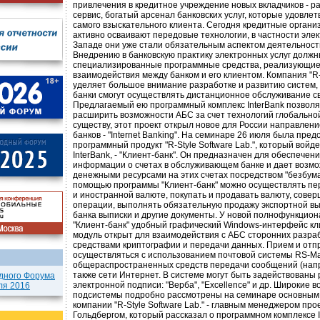
привлечения в кредитное учреждение новых вкладчиков - р
сервис, богатый арсенал банковских услуг, которые удовле
самого взыскательного клиента. Сегодня кредитные органи
активно осваивают передовые технологии, в частности эле
Западе они уже стали обязательным аспектом деятельност
Внедрению в банковскую практику электронных услуг должн
специализированные программные средства, реализующие
взаимодействия между банком и его клиентом. Компания "R-S
уделяет большое внимание разработке и развитию систем,
банки смогут осуществлять дистанционное обслуживание св
Предлагаемый ею программный комплекс InterBank позволя
расширить возможности АБС за счет технологий глобально
существу, этот проект открыл новое для России направлен
банков - "Internet Banking". На семинаре 26 июля была пре
программный продукт "R-Style Software Lab.", который войд
InterBank, - "Клиент-банк". Он предназначен для обеспечен
информации о счетах в обслуживающем банке и дает возм
денежными ресурсами на этих счетах посредством "безбума
помощью программы "Клиент-банк" можно осуществлять пе
и иностранной валюте, покупать и продавать валюту, сове
операции, выполнять обязательную продажу экспортной выр
банка выписки и другие документы. У новой полнофункцио
"Клиент-банк" удобный графический Windows-интерфейс кли
модуль открыт для взаимодействия с АБС сторонних разра
средствами криптографии и передачи данных. Прием и от
осуществляться с использованием почтовой системы RS-Mai
общераспространенных средств передачи сообщений (напри
также сети Интернет. В системе могут быть задействованы
дного Форума
электронной подписи: "Верба", "Excellence" и др. Широкие 
ля 2016
подсистемы подробно рассмотрены на семинаре основным
компании "R-Style Software Lab." - главным менеджером пр
Гольдбергом, который рассказал о программном комплексе I