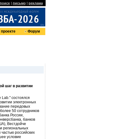
поиск
|
письмо
|
реклама
 проекте
Форум
ой шаг в развитии
e Lab." состоялся
азвитии электронных
ование передовых
 более 50 сотрудников
банка России,
нверсбанка, банков
ША), Вестдойче
 и региональных
 частью российских
шее условие