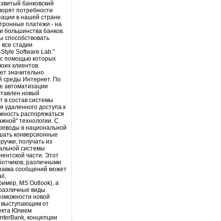
азвитый банковский
творят потребности
зации в нашей стране
ктронные платежи - на
и большинства банков.
ы способствовать
 все стадии
tyle Software Lab."
 с помощью которых
оих клиентов.
ет значительно
й среды Интернет. По
ие автоматизации
дставлен новый
ет в состав системы
ия удаленного доступа к
ожность распоряжаться
жной" технологии. С
реводы в национальной
ршать конверсионные
учки, получать из
нальной системы
ентской части. Этот
ботчиков, различными
правка сообщений может
l,
мер, MS Outlook), а
 различные виды
возможности новой
 выступающим от
оекта Юлием
nterBank, концепции