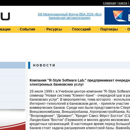
главная
|
карта
|
XIII Международный Форум ВБА-2026 «Вся
банковская автоматизация»
кации
События
Ресурсы
Глоссарий
Партнеры
О
Н О В О С Т И
Компания "R-Style Software Lab." предпринимает очередн
электронных банковских услуг
26 июля 1999 г. в Учебном центре компании "R-Style Softwar
семинар "Новая система "Клиент-банк" - очередной шаг в р
банковских услуг". В мероприятии, тема которого - использ
Интернет-технологий в банковском деле, - приняли участие
коммерческих банков. Среди них были представители Сбер
Внешэкономбанка, Внешагробанка, Агропромстройбанка, Ко
"Возрождение", "Диамант", "Кредит Свисс Фёрст Бостон" (С
Ландесбанк "Восток" (Германия) и многих других московских
кредитных организаций. В настоящее время перед большой
банков стоит задача расширения клиентской базы. Важней