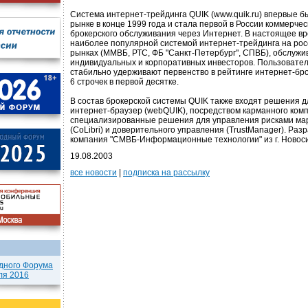
Система интернет-трейдинга QUIK (www.quik.ru) впервые б
рынке в конце 1999 года и стала первой в России коммерче
брокерского обслуживания через Интернет. В настоящее в
наиболее популярной системой интернет-трейдинга на ро
рынках (ММВБ, РТС, ФБ "Санкт-Петербург", СПВБ), обслужи
индивидуальных и корпоративных инвесторов. Пользовате
стабильно удерживают первенство в рейтинге интернет-бр
6 строчек в первой десятке.
В состав брокерской системы QUIK также входят решения д
интернет-браузер (webQUIK), посредством карманного комп
специализированные решения для управления рисками ма
(CoLibri) и доверительного управления (TrustManager). Раз
компания "СМВБ-Информационные технологии" из г. Новос
19.08.2003
все новости
|
подписка на рассылку
дного Форума
ля 2016