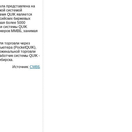
ыла представлена на
ской системой
ремя QUIK является
ссийских биржевых
вая более 5000
ли системы QUIK
океров ММВБ, занимая
ля торговли через
ьютера (PocketQUIK),
ржинальной торговли
работчик системы QUIK -
ибирска.
Источник:
СМВБ