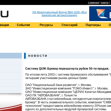
главная
|
карта
|
XIII Международный Форум ВБА-2026 «Вся
банковская автоматизация»
кации
События
Ресурсы
Глоссарий
Партнеры
О
Н О В О С Т И
Система QUIK-Брокер перешагнула рубеж 50-ти продаж.
По итогам лета 2003 г. система брокерского обслуживания 
четырьмя участниками рынка ценных бумаг:
ОАО "Национальный банк развития", г. Москва,
ЗАО "Инвестиционная компания "ПЭКО-Инвест", г. Москва,
ОАО "Инвестиционная компания "ЦЕРИХ Кэпитал Менеджмент
ОАО ПК "АВТОВАЗБАНК", г. Тольятти.
АВТОВАЗБАНК стал юбилейным, пятидесятым покупателем 
Брокер". В честь знаменательного события, компания "С
технологии" предоставила юбилейному клиенту 20%ную ск
одного из дополнительных модулей брокерской системы.