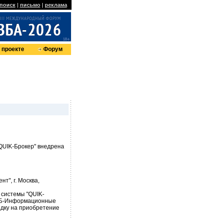
поиск
|
письмо
|
реклама
 проекте
Форум
"QUIK-Брокер" внедрена
", г. Москва,
системы "QUIK-
МВБ-Информационные
идку на приобретение