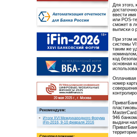
Для этого,
достаточно
ввести имя
или POS-те
сможет в л
выписки о 
При этом и
системы VI
таким же у
номиналом,
код безопа
основная к
использова
Оплачивая 
номер карт
совершения
контролиро
ПриватБанк
пластиковы
Рекомендуем:
MasterCard
946 банком
Итоги XVI Международного Форума
выдачи нал
iFin-2016, 9-10 февраля 2016
ПриватБанк
территории
Спецпредложение: