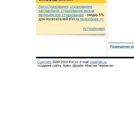
Автострахование, страхование
автомобиля, страхование жизни,
медицинское страхование
- cкидка 5%
для посетителей iFin.ru
подробнеe >>
Астраброкер
Размещение и
Copyright
2000-2010 iFin.ru, e-mail:
mail@ifin.ru
создание сайта: Aplex, Дизайн: Максим Черемхин