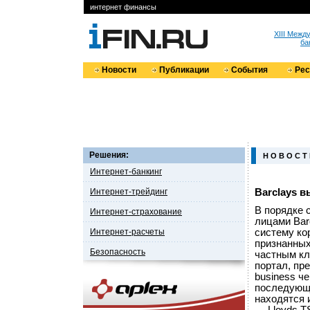
интернет финансы
XIII Меж
ба
Новости
Публикации
События
Ре
Решения:
Н О В О С Т
Интернет-банкинг
Интернет-трейдинг
Barclays в
В порядке 
Интернет-страхование
лицами Bar
Интернет-расчеты
систему ко
признанных
Безопасность
частным кл
портал, пр
business ч
последующи
находятся 