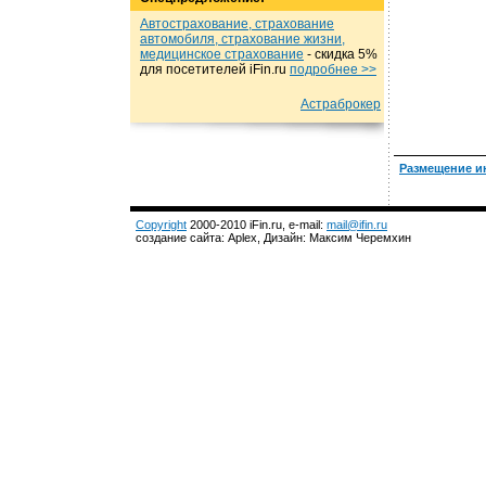
Автострахование, страхование
автомобиля, страхование жизни,
медицинское страхование
- cкидка 5%
для посетителей iFin.ru
подробнеe >>
Астраброкер
Размещение и
Copyright
2000-2010 iFin.ru, e-mail:
mail@ifin.ru
создание сайта: Aplex, Дизайн: Максим Черемхин