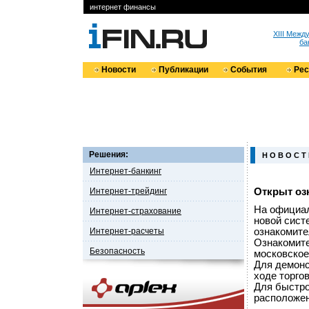
интернет финансы
XIII Меж
ба
Новости
Публикации
События
Ре
Решения:
Н О В О С Т
Интернет-банкинг
Интернет-трейдинг
Открыт оз
На официа
Интернет-страхование
новой сист
Интернет-расчеты
ознакомите
Ознакомите
Безопасность
московское
Для демонс
ходе торго
Для быстро
расположен