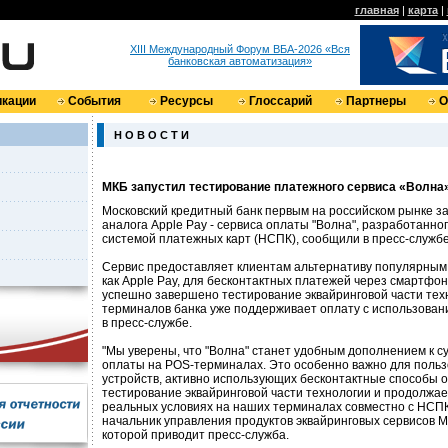
главная
|
карта
|
XIII Международный Форум ВБА-2026 «Вся
банковская автоматизация»
кации
События
Ресурсы
Глоссарий
Партнеры
О
Н О В О С Т И
МКБ запустил тестирование платежного сервиса «Волна
Московский кредитный банк первым на российском рынке з
аналога Apple Pay - сервиса оплаты "Волна", разработанн
системой платежных карт (НСПК), сообщили в пресс-служб
Сервис предоставляет клиентам альтернативу популярным 
как Apple Pay, для бесконтактных платежей через смартфо
успешно завершено тестирование эквайринговой части техн
терминалов банка уже поддерживает оплату с использовани
в пресс-службе.
"Мы уверены, что "Волна" станет удобным дополнением к
оплаты на POS-терминалах. Это особенно важно для поль
устройств, активно использующих бесконтактные способы 
тестирование эквайринговой части технологии и продолжае
реальных условиях на наших терминалах совместно с НСПК"
начальник управления продуктов эквайринговых сервисов М
которой приводит пресс-служба.