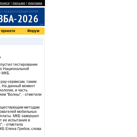
поиск
|
письмо
|
реклама
 проекте
Форум
»
апустил тестирование
ого Национальной
е МКБ.
pay-сервисам, таким
н. На данный момент
ологии, и часть
ем "Волны", - отметили
 существующим методам
зователей мобильных
оплаты. МКБ завершил
т ее испытания в
, - отметила
КБ Елена Грибок, слова