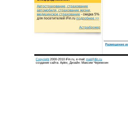
Автострахование, страхование
автомобиля, страхование жизни,
медицинское страхование
- cкидка 5%
для посетителей iFin.ru
подробнеe >>
Астраброкер
Размещение и
Copyright
2000-2010 iFin.ru, e-mail:
mail@ifin.ru
создание сайта: Aplex, Дизайн: Максим Черемхин