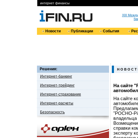
интернет финансы
XIII Меж
ба
Новости
Публикации
События
Ре
Решения:
Н О В О С Т
Интернет-банкинг
Интернет-трейдинг
На сайте 
автомоби
Интернет-страхование
На сайте к
Интернет-расчеты
автомобиле
Предлагаем
Безопасность
"РОСНО-Pil
владельца 
Возмещение
справки ко
эксперту к