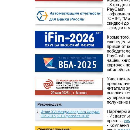
Каждый уча
- 3 грн дл
PayCash;
- оформлен
"CHIP", "Ми
скидкой до
- скидки в 
Кроме того
еженедель
призов от 
победителе
PayCash, а
чашек, кни
карточек п
юбилейных 
Участникам
предоплачен
читатели ж
высоких те
суперакции
получение 
Рекомендуем:
Партнеры а
Итоги XVI Международного Форума
- Издатель
iFin-2016, 9-10 февраля 2016
прессы.
www
- Компания
Спецпредложение: