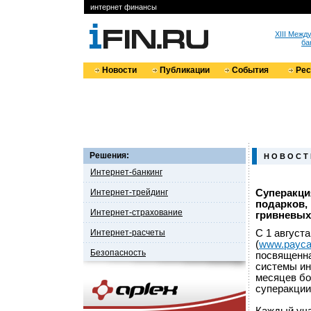
интернет финансы
XIII Меж
ба
Новости
Публикации
События
Ре
Решения:
Н О В О С Т
Интернет-банкинг
Интернет-трейдинг
Суперакция
подарков,
Интернет-страхование
гривневых
Интернет-расчеты
С 1 август
(
www.paycas
Безопасность
посвященна
системы ин
месяцев бо
суперакции