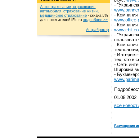
вкус.
www.b
- "Украинс
Автострахование, страхование
www.banner.
автомобиля, страхование жизни,
- Компания
медицинское страхование
- cкидка 5%
www.office-
для посетителей iFin.ru
подробнеe >>
- Компания
www.cbit.c
Астраброкер
- "Украинск
пользоват
- Компания
технологии
- Интернет
тех, кто в 
- Сеть инте
Широкий вы
- Букмекерс
www.parima
Подробност
01.08.2002
все новост
Размещение и